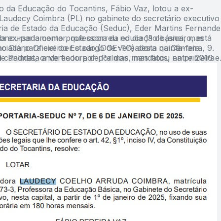
io da Educação do Tocantins, Fábio Vaz, lotou a ex-
Laudecy Coimbra (PL) no gabinete do secretário executivo
ria de Estado da Educação (Seduc), Eder Martins Fernande
a ex-parlamentar, que ocorreu no dia 1º de janeiro, está
 concursada como professora da educação básica, mas
o Diário Oficial do Estado (DOE-TO) desta quinta-feira, 9.
enciada para exercer o cargo de vereadora na Câmara
i candidata a vereadora de Palmas, mas ficou na primeira
de Palmas, onde ficou por por dois mandatos, entre 2016 e
do PL, com 1.515 votos.
rga horária de Laudecy será de 180 horas mensais.