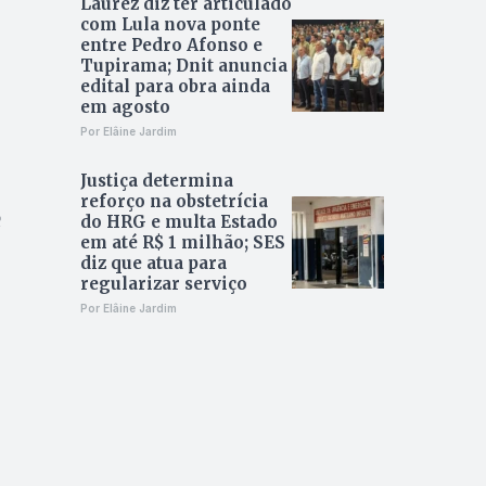
Laurez diz ter articulado
com Lula nova ponte
entre Pedro Afonso e
Tupirama; Dnit anuncia
edital para obra ainda
em agosto
Por Elâine Jardim
Justiça determina
reforço na obstetrícia
e
do HRG e multa Estado
em até R$ 1 milhão; SES
diz que atua para
regularizar serviço
Por Elâine Jardim