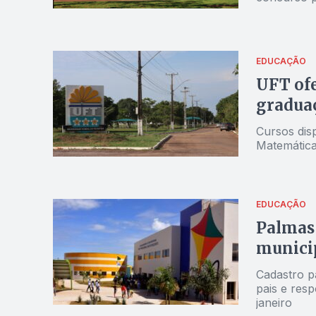
EDUCAÇÃO
UFT ofe
graduaç
Cursos dis
Matemática
EDUCAÇÃO
Palmas 
municip
Cadastro pa
pais e resp
janeiro