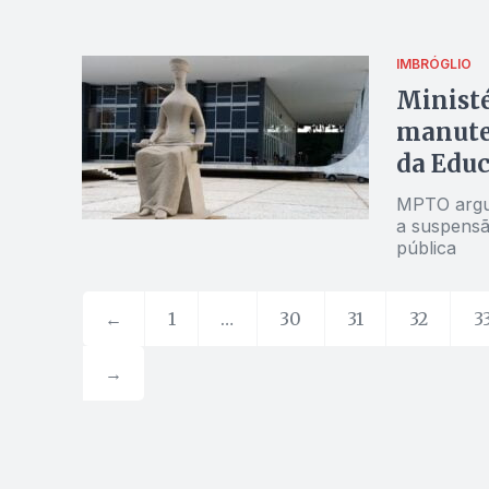
IMBRÓGLIO
Ministé
manuten
da Edu
MPTO argum
a suspensã
pública
←
1
…
30
31
32
3
→