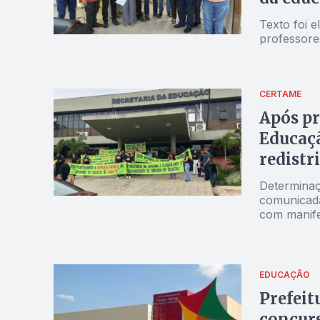
Texto foi 
professores
CERTAME
Após pr
Educaçã
redistr
Determinaç
comunicada
com manife
EDUCAÇÃO
Prefeit
concur