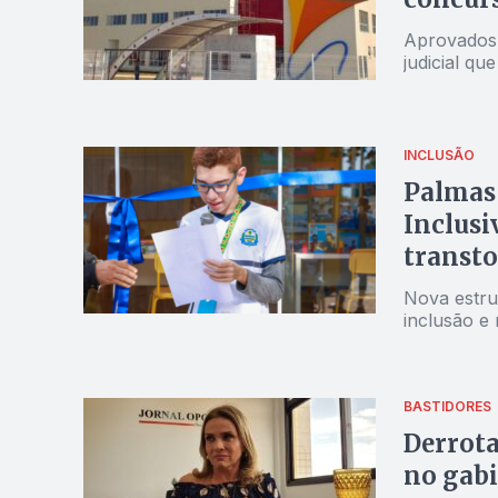
Aprovados 
judicial q
INCLUSÃO
Palmas 
Inclusi
transt
Nova estru
inclusão e 
BASTIDORES
Derrota
no gabi