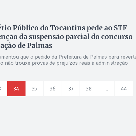
rio Público do Tocantins pede ao STF
ção da suspensão parcial do concurso
cação de Palmas
entou que o pedido da Prefeitura de Palmas para revert
o não trouxe provas de prejuízos reais à administração
3
34
35
36
37
38
…
44