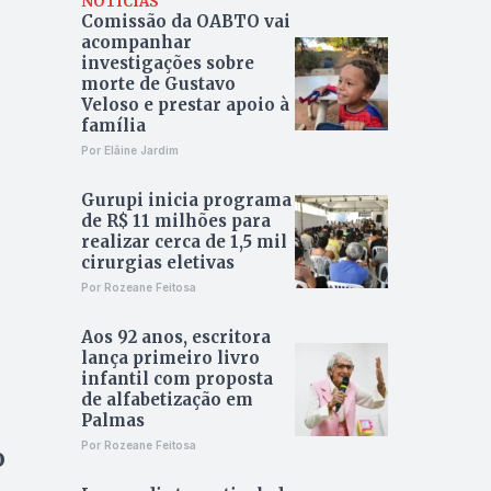
NOTÍCIAS
Comissão da OABTO vai
acompanhar
investigações sobre
morte de Gustavo
Veloso e prestar apoio à
família
Por Elâine Jardim
Gurupi inicia programa
de R$ 11 milhões para
realizar cerca de 1,5 mil
cirurgias eletivas
Por Rozeane Feitosa
Aos 92 anos, escritora
lança primeiro livro
infantil com proposta
de alfabetização em
Palmas
Por Rozeane Feitosa
o