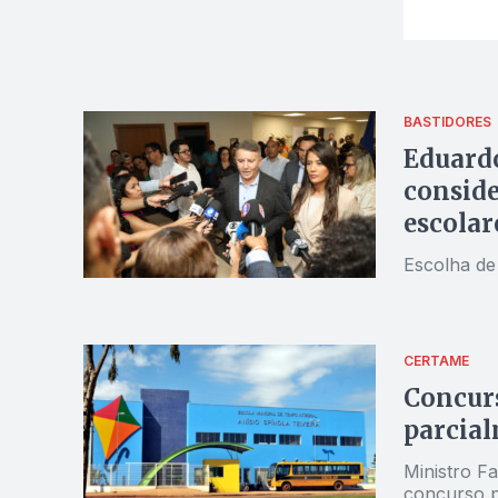
BASTIDORES
Eduardo
conside
escolar
Escolha de
CERTAME
Concurs
parcial
Ministro F
concurso p