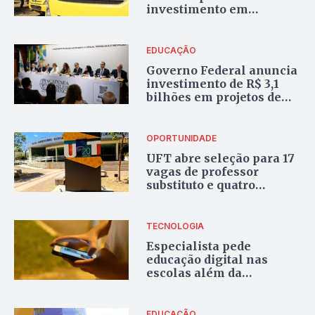
investimento em
transporte escolar rural
em 2024
EDUCAÇÃO
Governo Federal anuncia
investimento de R$ 3,1
bilhões em projetos de
inovação e pesquisa
OPORTUNIDADE
UFT abre seleção para 17
vagas de professor
substituto e quatro
cadastros de reserva
TECNOLOGIA
Especialista pede
educação digital nas
escolas além da
proibição de celulares em
sala de aula
EDUCAÇÃO