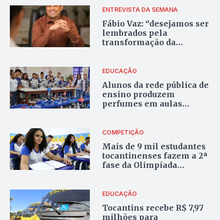
ENTREVISTA DA SEMANA
Fábio Vaz: “desejamos ser
lembrados pela
transformação da
educação no Tocantins
em uma referência
nacional”
EDUCAÇÃO
Alunos da rede pública de
ensino produzem
perfumes em aulas
práticas de química no
sul do Tocantins
COMPETIÇÃO
Mais de 9 mil estudantes
tocantinenses fazem a 2ª
fase da Olimpíada
Brasileira de Matemática
neste sábado
EDUCAÇÃO
Tocantins recebe R$ 7,97
milhões para