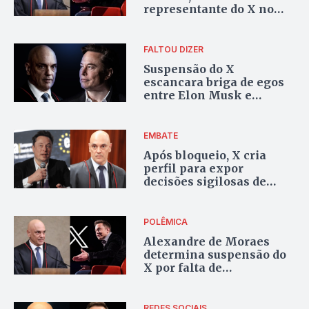
representante do X no
Brasil e suspende perfis
de extremistas
FALTOU DIZER
Suspensão do X
escancara briga de egos
entre Elon Musk e
Alexandre de Moraes
EMBATE
Após bloqueio, X cria
perfil para expor
decisões sigilosas de
Moraes
POLÊMICA
Alexandre de Moraes
determina suspensão do
X por falta de
representante legal no
Brasil
REDES SOCIAIS