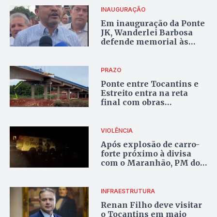
INAUGURAÇÃO
Em inauguração da Ponte
JK, Wanderlei Barbosa
defende memorial às
vítimas e fala em
retomada do
desenvolvimento
PRAZO
Ponte entre Tocantins e
Estreito entra na reta
final com obras
aceleradas e elevação do
nível do rio
VIOLÊNCIA
Após explosão de carro-
forte próximo à divisa
com o Maranhão, PM do
Tocantins reforça
segurança; veja vídeo
INFRAESTRUTURA
Renan Filho deve visitar
o Tocantins em maio