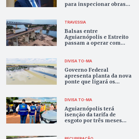
para inspecionar obras
da ponte entre
Aguiarnópolis e Estreito
TRAVESSIA
Balsas entre
Aguiarnópolis e Estreito
passam a operar com
limite de passageiros;
entenda
DIVISA TO-MA
Governo Federal
apresenta planta da nova
ponte que ligará os
estados do Tocantins e
Maranhão
DIVISA TO-MA
Aguiarnópolis terá
isenção da tarifa de
esgoto por três meses
após desabamento da
Ponte JK, diz governo
RECUPERAÇÃO