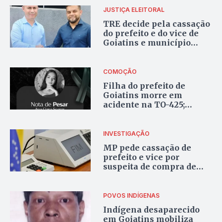
JUSTIÇA ELEITORAL
TRE decide pela cassação
do prefeito e do vice de
Goiatins e município
deverá ter nova eleição
COMOÇÃO
Filha do prefeito de
Goiatins morre em
acidente na TO-425;
cidade decreta luto de
três dias
INVESTIGAÇÃO
MP pede cassação de
prefeito e vice por
suspeita de compra de
votos em Goiatins
POVOS INDÍGENAS
Indígena desaparecido
em Goiatins mobiliza