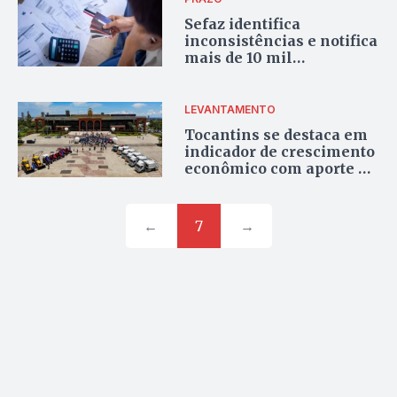
Sefaz identifica
inconsistências e notifica
mais de 10 mil
contribuintes para
regularização até dia 15
LEVANTAMENTO
Tocantins se destaca em
indicador de crescimento
econômico com aporte de
R$ 278 milhões em
infraestrutura
←
7
→