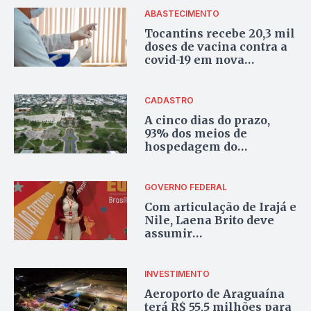
R$ 56 milhões do BNDES
ABASTECIMENTO
Tocantins recebe 20,3 mil
doses de vacina contra a
covid-19 em nova
remessa do Ministério da
Saúde
CADASTRO
A cinco dias do prazo,
93% dos meios de
hospedagem do
Tocantins ainda não
adotaram ficha digital
obrigatória
GOVERNO FEDERAL
Com articulação de Irajá e
Nile, Laena Brito deve
assumir
Superintendência da
Pesca no Tocantins
INVESTIMENTO
Aeroporto de Araguaína
terá R$ 55,5 milhões para