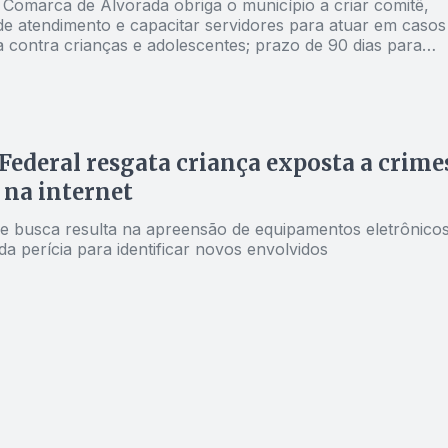
 Comarca de Alvorada obriga o município a criar comitê,
de atendimento e capacitar servidores para atuar em casos
a contra crianças e adolescentes; prazo de 90 dias para
idas previstas em leis, sob pena de multa diária
 Federal resgata criança exposta a crime
 na internet
 busca resulta na apreensão de equipamentos eletrônico
 da perícia para identificar novos envolvidos