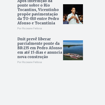
Após interdição da
ponte sobre o Rio
Tocantins, Vicentinho
propõe pavimentação
da TO-010 entre Pedro
Afonso e Tocantínia
Por Rozeane Feitosa
Dnit prevê liberar
parcialmente ponte da
BR-235 em Pedro Afonso
em até 15 dias e anuncia
nova construção
Por Rozeane Feitosa