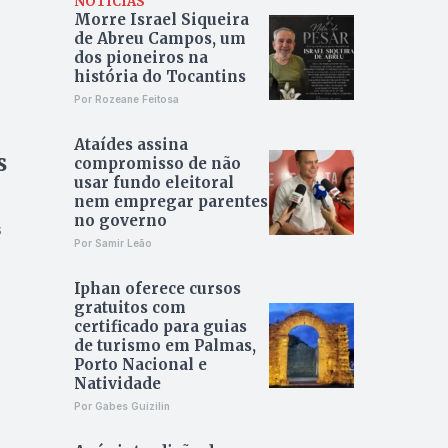
NOTÍCIAS
Morre Israel Siqueira
de Abreu Campos, um
dos pioneiros na
história do Tocantins
Por Rozeane Feitosa
Ataídes assina
s
compromisso de não
usar fundo eleitoral
nem empregar parentes
no governo
s
Por Samir Leão
Iphan oferece cursos
gratuitos com
certificado para guias
de turismo em Palmas,
Porto Nacional e
Natividade
Por Gabes Guizilin