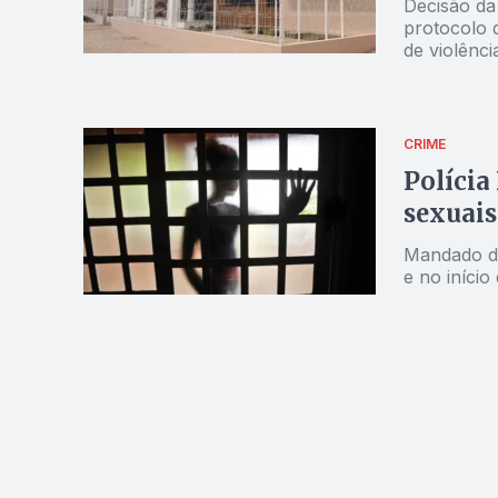
Decisão da
protocolo 
de violênci
atender med
CRIME
Polícia
sexuais
Mandado de
e no início