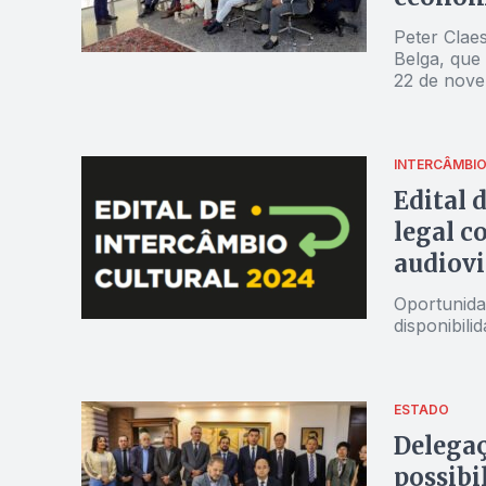
Peter Clae
Belga, que 
22 de nove
INTERCÂMBI
Edital 
legal c
audiovi
Oportunida
disponibili
ESTADO
Delegaç
possibi