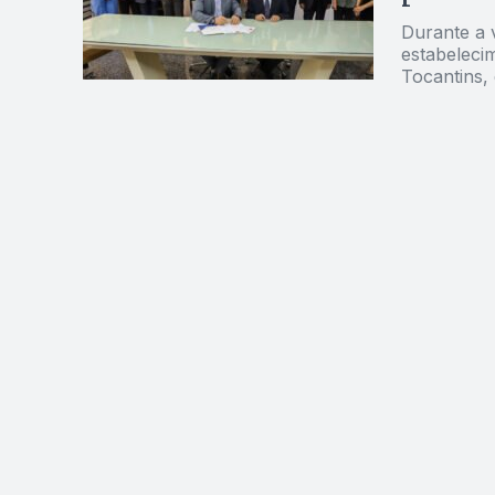
Durante a v
estabelecim
Tocantins,
econômicos