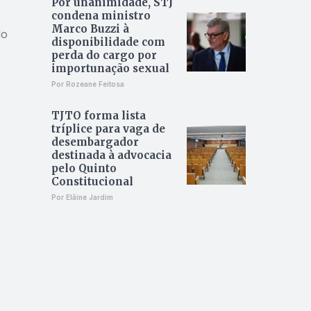
Por unanimidade, STJ
condena ministro
Marco Buzzi à
do
disponibilidade com
perda do cargo por
importunação sexual
Por Rozeane Feitosa
TJTO forma lista
tríplice para vaga de
desembargador
destinada à advocacia
pelo Quinto
Constitucional
Por Elâine Jardim