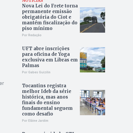
NOTÍCIAS
Nova Lei do Frete torna
permanente emissão
obrigatória do Ciot e
mantém fiscalização do
piso mínimo
Por Redação
UFT abre inscrições
para oficina de Yoga
exclusiva em Libras em
Palmas
Por Gabes Guizilin
er
Tocantins registra
melhor Ideb da série
histórica, mas anos
finais do ensino
fundamental seguem
como desafio
Por Elâine Jardim