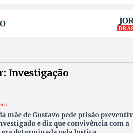
BRA
: Investigação
ENTO
da mãe de Gustavo pede prisão preventi
investigado e diz que convivência com a
 era determinada pela Justiça