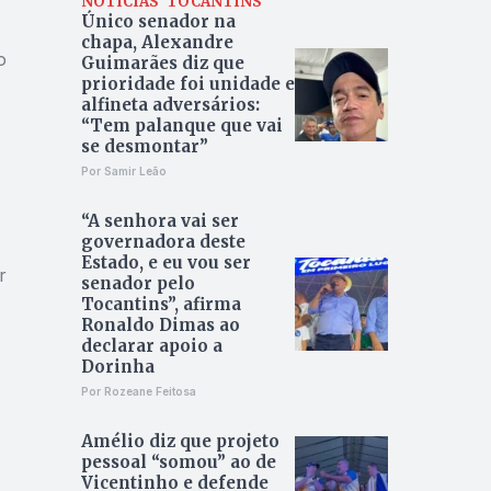
NOTÍCIAS
TOCANTINS
Único senador na
chapa, Alexandre
o
Guimarães diz que
prioridade foi unidade e
alfineta adversários:
“Tem palanque que vai
se desmontar”
Por Samir Leão
“A senhora vai ser
governadora deste
Estado, e eu vou ser
r
senador pelo
Tocantins”, afirma
Ronaldo Dimas ao
declarar apoio a
Dorinha
Por Rozeane Feitosa
Amélio diz que projeto
pessoal “somou” ao de
Vicentinho e defende