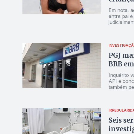
Em nota, a
entre pai e
judicialmen
INVESTIGAÇ
PGJ man
BRB em 
Inquérito v
API e con
também ped
IRREGULARID
Seis se
investi