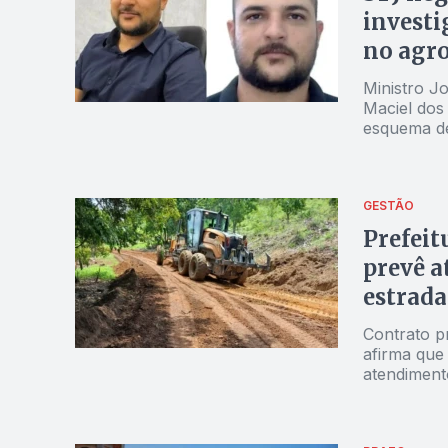
investi
no agro
Ministro Jo
Maciel dos 
esquema de
GESTÃO
Prefeit
prevê a
estrada
Contrato p
afirma que
atendimento