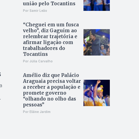
união pelo Tocantins
Por Samir Leão
“Cheguei em um fusca
velho”, diz Gaguim ao
relembrar trajetória e
afirmar ligação com
trabalhadores do
Tocantins
Por Júlia Carvalho
s
Amélio diz que Palácio
Araguaia precisa voltar
a
a receber a população e
promete governo
“olhando no olho das
pessoas”
Por Elâine Jardim