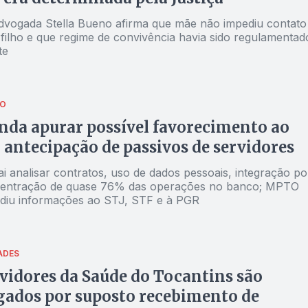
dvogada Stella Bueno afirma que mãe não impediu contato
 filho e que regime de convivência havia sido regulamentad
te
ÃO
da apurar possível favorecimento ao
antecipação de passivos de servidores
ai analisar contratos, uso de dados pessoais, integração po
centração de quase 76% das operações no banco; MPTO
iu informações ao STJ, STF e à PGR
ADES
rvidores da Saúde do Tocantins são
gados por suposto recebimento de