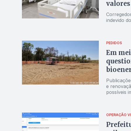
valores
Corregedor
indevido d
PEDIDOS
Em meio
questio
bioener
Publicações
e renovaç
possíveis 
em Pedro 
OPERAÇÃO V
Prefeit