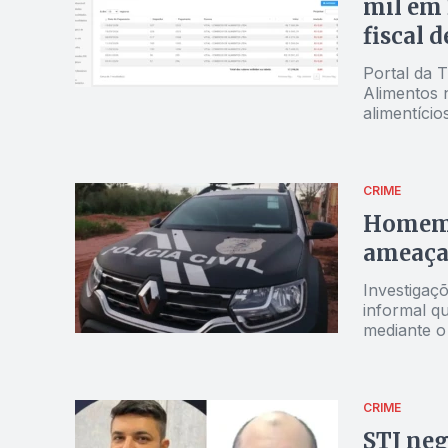
mil em 
fiscal 
Portal da T
Alimentos 
alimentício
CRIME
Homem é
ameaça 
Investigaç
informal qu
mediante o
CRIME
STJ neg