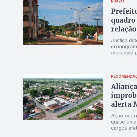
PRAZO
Prefeit
quadro 
relação
Justiça de
cronograma
município 
RECOMENDA
Aliança
improbi
alerta
Ação ocorr
quase uma 
cargos efet