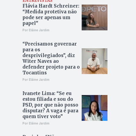
ENTREVISTAS
Flávia Hardt Schreiner:
“Medida protetiva não
pode ser apenas um
papel”
Por Elâine Jardim
“Precisamos governar
para os
desprivilegiados”, diz
Witer Naves ao
defender projeto para o
Tocantins
Por Elâine Jardim
Ivanete Lima: “Se eu
estou filiada e sou do
PSD, por que não posso
disputar? A vaga é para
quem tiver voto”
Por Elâine Jardim