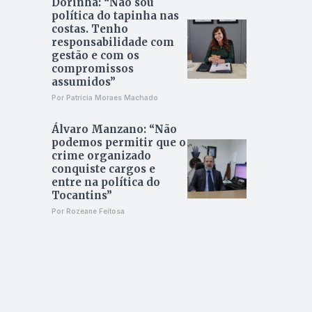
Dorinha: “Não sou
política do tapinha nas
costas. Tenho
responsabilidade com
gestão e com os
compromissos
assumidos”
Por Patrícia Moraes Machado
Álvaro Manzano: “Não
podemos permitir que o
crime organizado
conquiste cargos e
entre na política do
Tocantins”
Por Rozeane Feitosa