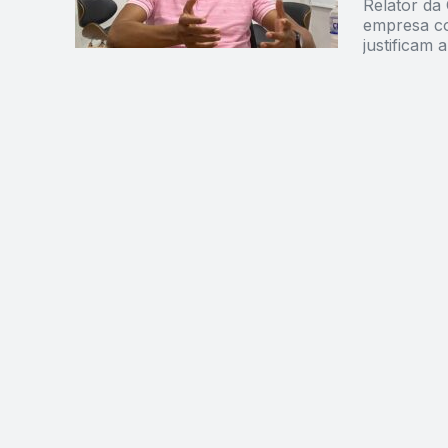
Relator da
empresa co
justificam 