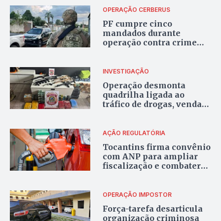
OPERAÇÃO CERBERUS
PF cumpre cinco
mandados durante
operação contra crime
organizado em
Araguaína
INVESTIGAÇÃO
Operação desmonta
quadrilha ligada ao
tráfico de drogas, venda
ilegal de armas e ataques
a bancos no Tocantins
AÇÃO REGULATÓRIA
Tocantins firma convênio
com ANP para ampliar
fiscalização e combater
fraudes no setor de
combustíveis
OPERAÇÃO IMPOSTOR
Força-tarefa desarticula
organização criminosa