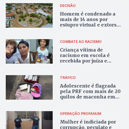
Civil
DECISÃO
Homem é condenado a
mais de 14 anos por
estupro virtual e extorsão
em Paraíso do Tocantins
COMBATE AO RACISMO
Criança vítima de
racismo em escola é
recebida por juíza e
recebe apoio de
autoridades em Paraíso;
vídeo
TRÁFICO
Adolescente é flagrada
pela PRF com mais de 20
quilos de maconha em
Paraíso do Tocantins
OPERAÇÃO PROFANUM
Mulher é indiciada por
corrupção, peculato e