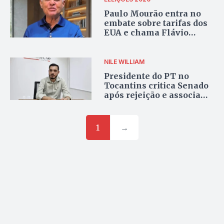
Paulo Mourão entra no
embate sobre tarifas dos
EUA e chama Flávio
Bolsonaro de
“TariFlávio”
NILE WILLIAM
Presidente do PT no
Tocantins critica Senado
após rejeição e associa
voto a interesses
externos
1
→