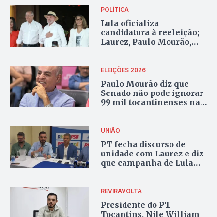
POLÍTICA
Lula oficializa
candidatura à reeleição;
Laurez, Paulo Mourão,
Kátia Abreu e Nile
William participam de
ato
ELEIÇÕES 2026
Paulo Mourão diz que
Senado não pode ignorar
99 mil tocantinenses na
escala 6×1
UNIÃO
PT fecha discurso de
unidade com Laurez e diz
que campanha de Lula
seguirá alinhada ao PSD
no Tocantins
REVIRAVOLTA
Presidente do PT
Tocantins, Nile William