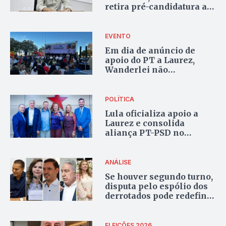
retira pré-candidatura a
deputado estadual:
“compromisso com o
coletivo”
EVENTO
Em dia de anúncio de
apoio do PT a Laurez,
Wanderlei não
comparece a agenda com
ministro de Lula em
Palmas
POLÍTICA
Lula oficializa apoio a
Laurez e consolida
aliança PT-PSD no
Tocantins para 2026
ANÁLISE
Se houver segundo turno,
disputa pelo espólio dos
derrotados pode redefinir
a corrida ao Palácio
Araguaia
ELEIÇÕES 2026