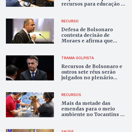
recursos para educação e
pesquisa no Tocantins
RECURSO
Defesa de Bolsonaro
contesta decisão de
Moraes e afirma que
apresentará embargos
infringentes até sexta-
feira, 28
TRAMA GOLPISTA
Recursos de Bolsonaro e
outros sete réus serão
julgados no plenário
virtual do STF em
novembro
RECURSOS
Mais da metade das
emendas para o meio
ambiente no Tocantins e
na Amazônia Legal vai
para castração de cães e
gatos
SAÚDE