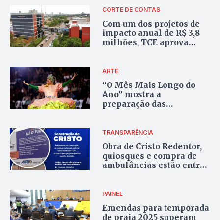
CORTE DE CONTAS
Com um dos projetos de
impacto anual de R$ 3,8
milhões, TCE aprova
gratificações, tempo de
serviço e conversão de
férias em dinheiro
ARTE
“O Mês Mais Longo do
Ano” mostra a
preparação das
quadrilhas juninas além
do mês de junho
TRANSPARÊNCIA
Obra de Cristo Redentor,
quiosques e compra de
ambulâncias estão entre
os convênios de R$ 17,6
milhões sem prestação
de contas no TO
PAINEL
Emendas para temporada
de praia 2025 superam