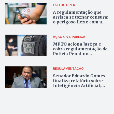
FALTOU DIZER
A regulamentação que
arrisca se tornar censura:
o perigoso flerte com um
modelo autoritário
AÇÃO CIVIL PÚBLICA
MPTO aciona Justiça e
cobra regulamentação da
Polícia Penal no
Tocantins
REGULAMENTAÇÃO
Senador Eduardo Gomes
finaliza relatório sobre
Inteligência Artificial;
votação acontece na
próxima terça