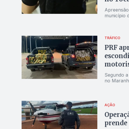
Apreensão 
município 
TRÁFICO
PRF apr
escondi
motoris
Segundo a 
no Maranh
AÇÃO
Operaçã
prende 