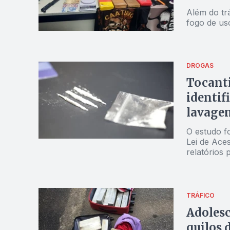
Além do tr
fogo de uso
DROGAS
Tocanti
identif
lavagem
O estudo f
Lei de Ace
relatórios 
TRÁFICO
Adolesc
quilos 