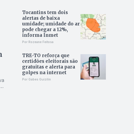
Tocantins tem dois
alertas de baixa
umidade; umidade do ar
pode chegar a 12%,
informa Inmet
Por Rozeane Feitosa
m
TRE-TO reforça que
certidões eleitorais são
gratuitas e alerta para
golpes na internet
va
Por Gabes Guizilin