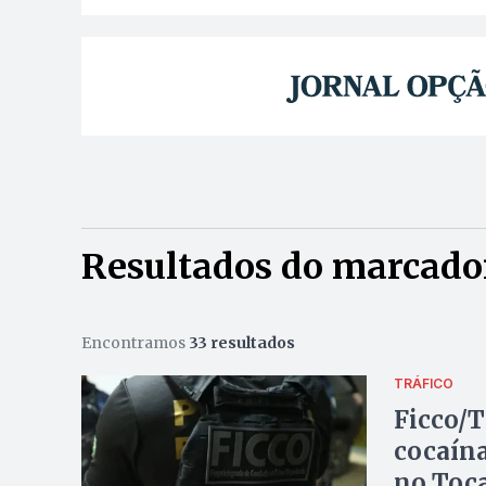
Resultados do marcador
Encontramos
33 resultados
TRÁFICO
Ficco/T
cocaín
no Toc