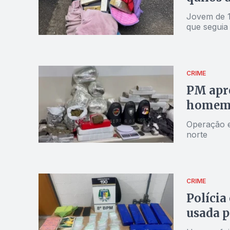
Jovem de 1
que seguia 
CRIME
PM apre
homem p
Operação e
norte
CRIME
Polícia
usada p