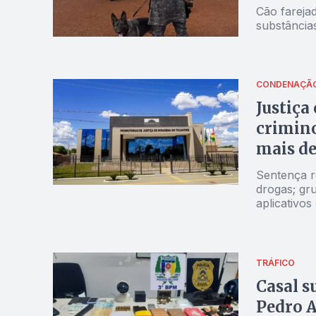
Cão fareja
substância
CONDENAÇÃ
Justiça
crimin
mais de
Sentença r
drogas; gru
aplicativo
armadas na
TRÁFICO
Casal s
Pedro A