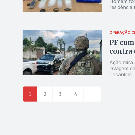
Homem foi 
residência
OPERAÇÃO C
PF cum
contra
Ação mira s
lavagem de 
Tocantins
1
2
3
4
→