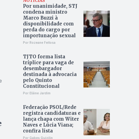
NOTÍCIAS
Por unanimidade, STJ
condena ministro
Marco Buzzi à
disponibilidade com
perda do cargo por
importunação sexual
Por Rozeane Feitosa
TJTO forma lista
tríplice para vaga de
desembargador
destinada à advocacia
pelo Quinto
e
Constitucional
Por Elâine Jardim
Federação PSOL/Rede
registra candidaturas e
lança chapa com Witer
e
Naves e Lúcia Viana;
confira lista
Por Gabes Guizilin