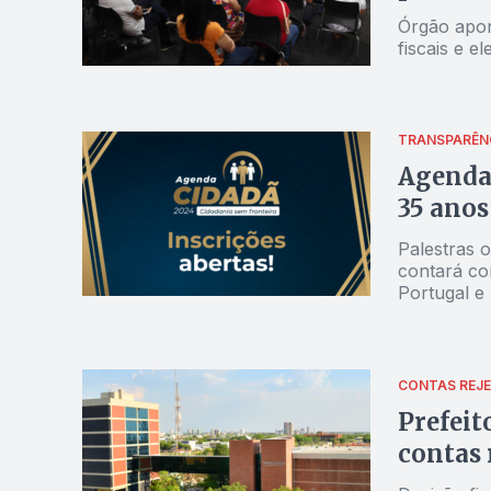
Órgão apon
fiscais e el
TRANSPARÊN
Agenda
35 anos
Palestras o
contará co
Portugal e
CONTAS REJE
Prefeit
contas 