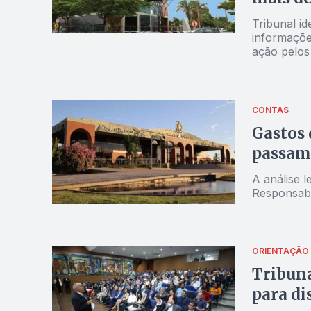
Tribunal id
informaçõe
ação pelos
CONTAS
Gastos 
passam 
A análise l
Responsabi
ORIENTAÇÃO
Tribuna
para di