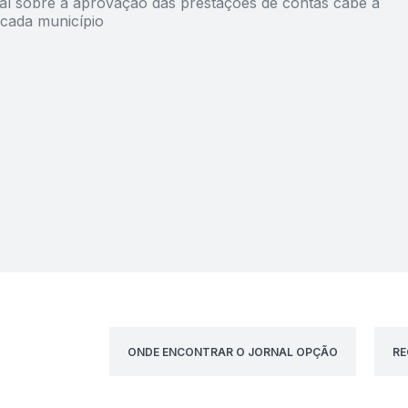
nal sobre a aprovação das prestações de contas cabe á
cada município
ONDE ENCONTRAR O JORNAL OPÇÃO
RE