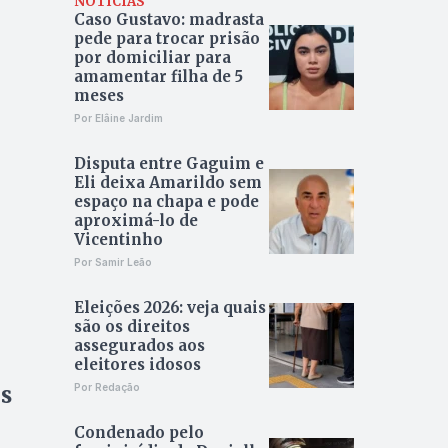
NOTÍCIAS
Caso Gustavo: madrasta
pede para trocar prisão
por domiciliar para
amamentar filha de 5
meses
Por Elâine Jardim
Disputa entre Gaguim e
Eli deixa Amarildo sem
espaço na chapa e pode
aproximá-lo de
Vicentinho
Por Samir Leão
Eleições 2026: veja quais
são os direitos
assegurados aos
eleitores idosos
s
Por Redação
Condenado pelo