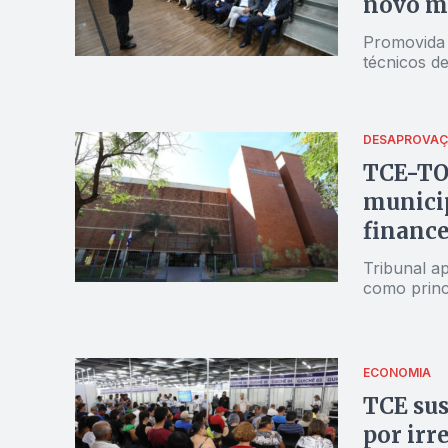
novo m
Promovida p
técnicos de
DESAPROVA
TCE-TO 
municip
finance
Tribunal a
como princ
ECONOMIA
TCE sus
por irr