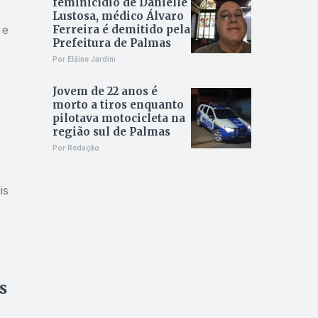
feminicídio de Danielle
Lustosa, médico Álvaro
 e
Ferreira é demitido pela
Prefeitura de Palmas
Por Elâine Jardim
Jovem de 22 anos é
morto a tiros enquanto
pilotava motocicleta na
região sul de Palmas
Por Redação
is
s