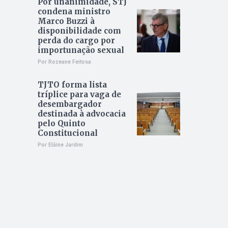
Por unanimidade, STJ
condena ministro
Marco Buzzi à
disponibilidade com
perda do cargo por
importunação sexual
Por Rozeane Feitosa
TJTO forma lista
tríplice para vaga de
desembargador
destinada à advocacia
pelo Quinto
Constitucional
Por Elâine Jardim