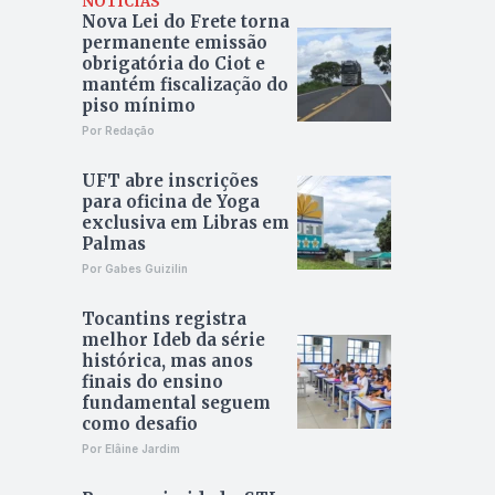
NOTÍCIAS
Nova Lei do Frete torna
permanente emissão
obrigatória do Ciot e
mantém fiscalização do
piso mínimo
Por Redação
UFT abre inscrições
para oficina de Yoga
exclusiva em Libras em
Palmas
Por Gabes Guizilin
Tocantins registra
melhor Ideb da série
histórica, mas anos
finais do ensino
fundamental seguem
como desafio
Por Elâine Jardim