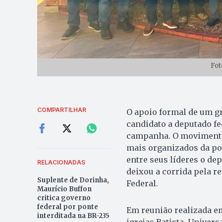
Fot
COMPARTILHAR
O apoio formal de um gr
candidato a deputado fe
campanha. O movimento 
mais organizados da pol
entre seus líderes o de
RELACIONADAS
deixou a corrida pela r
Suplente de Dorinha,
Federal.
Maurício Buffon
critica governo
federal por ponte
Em reunião realizada em
interditada na BR-235