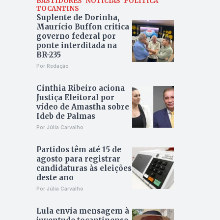
BASTIDORES
NOTÍCIAS
POLÍTICA
TOCANTINS
Suplente de Dorinha,
Maurício Buffon critica
governo federal por
ponte interditada na
BR-235
Por Redação
Cinthia Ribeiro aciona
Justiça Eleitoral por
vídeo de Amastha sobre
Ideb de Palmas
Por Júlia Carvalho
Partidos têm até 15 de
agosto para registrar
candidaturas às eleições
deste ano
Por Júlia Carvalho
Lula envia mensagem à