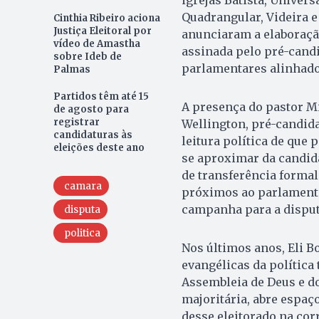
igrejas Batista, Univer
Quadrangular, Videira e
Cinthia Ribeiro aciona
Justiça Eleitoral por
anunciaram a elaboraçã
vídeo de Amastha
assinada pelo pré-cand
sobre Ideb de
parlamentares alinhado
Palmas
Partidos têm até 15
A presença do pastor Mil
de agosto para
registrar
Wellington, pré-candida
candidaturas às
leitura política de que 
eleições deste ano
se aproximar da candid
de transferência formal
camara
próximos ao parlamenta
campanha para a disput
disputa
politica
Nos últimos anos, Eli B
evangélicas da política
Assembleia de Deus e d
majoritária, abre espa
desse eleitorado na co