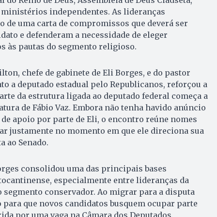
sal do Reino de Deus, Assembleia de Deus Ciadseta,
 ministérios independentes. As lideranças
o de uma carta de compromissos que deverá ser
idato e defenderam a necessidade de eleger
s às pautas do segmento religioso.
ton, chefe de gabinete de Eli Borges, e do pastor
to a deputado estadual pelo Republicanos, reforçou a
parte da estrutura ligada ao deputado federal começa a
atura de Fábio Vaz. Embora não tenha havido anúncio
 de apoio por parte de Eli, o encontro reúne nomes
r justamente no momento em que ele direciona sua
a ao Senado.
orges consolidou uma das principais bases
 tocantinense, especialmente entre lideranças da
o segmento conservador. Ao migrar para a disputa
ço para que novos candidatos busquem ocupar parte
rrida por uma vaga na Câmara dos Deputados.