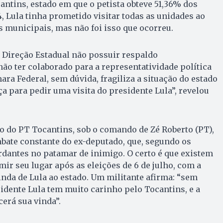
cantins, estado em que o petista obteve 51,36% dos
4, Lula tinha prometido visitar todas as unidades ao
s municipais, mas não foi isso que ocorreu.
 a Direção Estadual não possuir respaldo
ão ter colaborado para a representatividade política
ra Federal, sem dúvida, fragiliza a situação do estado
ça para pedir uma visita do presidente Lula”, revelou
tão do PT Tocantins, sob o comando de Zé Roberto (PT),
mbate constante do ex-deputado, que, segundo os
ordantes no patamar de inimigo. O certo é que existem
r seu lugar após as eleições de 6 de julho, com a
vinda de Lula ao estado. Um militante afirma: “sem
dente Lula tem muito carinho pelo Tocantins, e a
cerá sua vinda”.