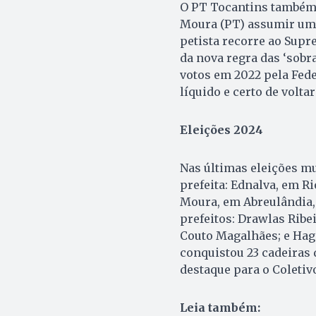
O PT Tocantins também v
Moura (PT) assumir uma
petista recorre ao Supr
da nova regra das ‘sobra
votos em 2022 pela Fede
líquido e certo de volta
Eleições 2024
Nas últimas eleições mu
prefeita: Ednalva, em R
Moura, em Abreulândia, 
prefeitos: Drawlas Ribe
Couto Magalhães; e Hag
conquistou 23 cadeiras
destaque para o Coleti
Leia também: