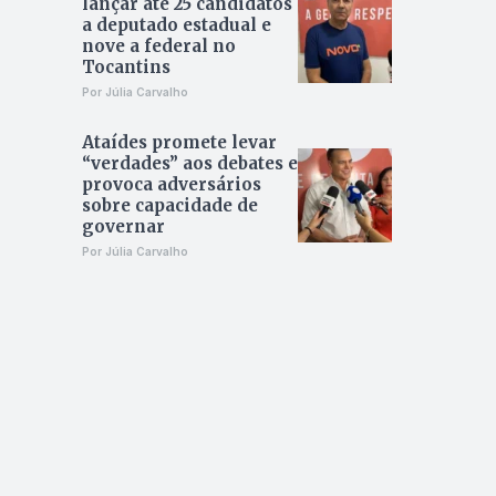
lançar até 25 candidatos
a deputado estadual e
nove a federal no
Tocantins
Por Júlia Carvalho
Ataídes promete levar
“verdades” aos debates e
provoca adversários
sobre capacidade de
governar
Por Júlia Carvalho