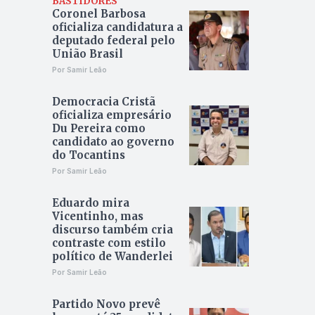
BASTIDORES
Coronel Barbosa
oficializa candidatura a
deputado federal pelo
União Brasil
Por Samir Leão
Democracia Cristã
oficializa empresário
Du Pereira como
candidato ao governo
do Tocantins
Por Samir Leão
Eduardo mira
Vicentinho, mas
discurso também cria
contraste com estilo
político de Wanderlei
Por Samir Leão
Partido Novo prevê