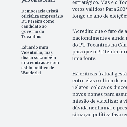
pelo União Brasil
estratégico. Mas e o To
votos válidos? Para 202
Democracia Cristã
longo do ano de eleiçõe
oficializa empresário
Du Pereira como
candidato ao
“Acredito que o fato de
governo do
Tocantins
nacionalmente e ainda n
do PT Tocantins na Câma
Eduardo mira
para que o PT tenha for
Vicentinho, mas
discurso também
uma fonte.
cria contraste com
estilo político de
Wanderlei
Há críticas à atual ges
entre elas o clima de e
relatos, coloca os disc
novos nomes para assumi
missão de viabilizar a 
dúvida nenhuma, o presi
situação política favore