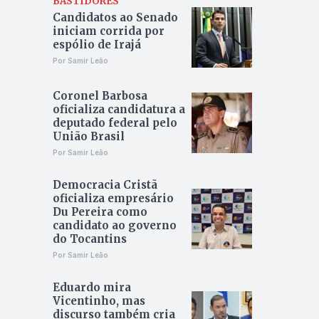
BASTIDORES
Candidatos ao Senado
iniciam corrida por
espólio de Irajá
Por Samir Leão
Coronel Barbosa
oficializa candidatura a
deputado federal pelo
União Brasil
Por Samir Leão
Democracia Cristã
oficializa empresário
Du Pereira como
candidato ao governo
do Tocantins
Por Samir Leão
Eduardo mira
Vicentinho, mas
discurso também cria