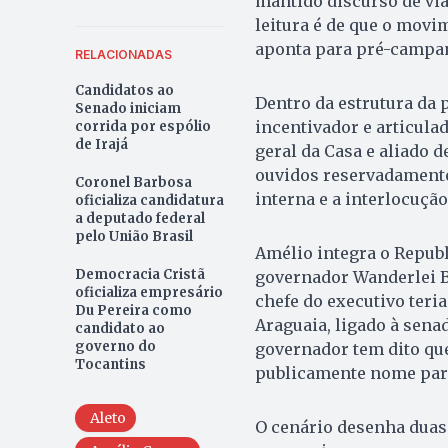
mantido discurso de via
leitura é de que o movi
aponta para pré-campan
RELACIONADAS
Candidatos ao
Dentro da estrutura da
Senado iniciam
incentivador e articulad
corrida por espólio
de Irajá
geral da Casa e aliado 
ouvidos reservadamente 
Coronel Barbosa
interna e a interlocuçã
oficializa candidatura
a deputado federal
pelo União Brasil
Amélio integra o Repub
Democracia Cristã
governador Wanderlei Ba
oficializa empresário
chefe do executivo teri
Du Pereira como
Araguaia, ligado à sena
candidato ao
governo do
governador tem dito qu
Tocantins
publicamente nome par
Aleto
O cenário desenha duas