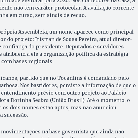
bilidade eleitoral para 2026. Nos corredores da Casa, a
mento não tem caráter protocolar. A avaliação corrente
ha em curso, sem sinais de recuo.
 própria Assembleia, um nome aparece como principal
or do projeto: Irisfran de Sousa Pereira, atual diretor-
de confiança do presidente. Deputados e servidores
atribuem a ele a organização política da estratégia
o com bases regionais.
licanos, partido que no Tocantins é comandado pelo
rbosa. Nos bastidores, persiste a informação de que o
a entendimento prévio com outro projeto ao Palácio
dora Dorinha Seabra (União Brasil). Até o momento, o
e os dois nomes estão aptos, mas não anunciou
a sucessão.
 movimentações na base governista que ainda não