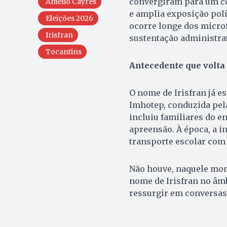
convergiram para um co
Amélio Cayres
e amplia exposição polít
Eleições 2026
ocorre longe dos microf
Irisfran
sustentação administrat
Tocantins
Antecedente que volta
O nome de Irisfran já e
Imhotep, conduzida pela
incluiu familiares do en
apreensão. À época, a i
transporte escolar com 
Não houve, naquele mom
nome de Irisfran no âmb
ressurgir em conversas 