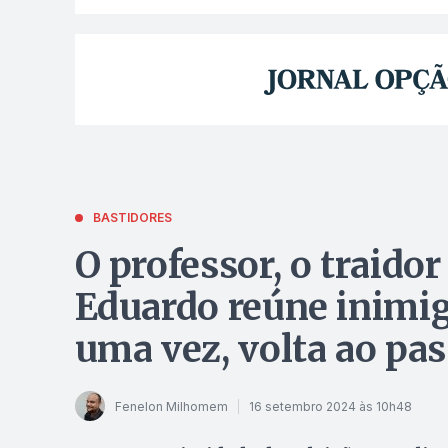
BASTIDORES
O professor, o traido
Eduardo reúne inimig
uma vez, volta ao pa
Fenelon Milhomem
16 setembro 2024 às 10h48