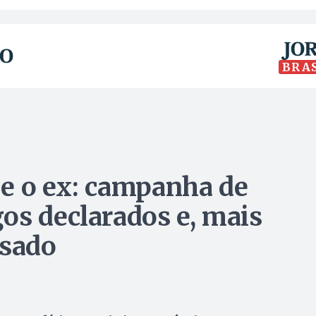
BRA
r e o ex: campanha de
os declarados e, mais
ssado