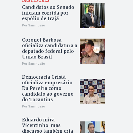
BASTIDORES
Candidatos ao Senado
iniciam corrida por
espólio de Irajá
Por Samir Leão
Coronel Barbosa
oficializa candidatura a
deputado federal pelo
União Brasil
Por Samir Leão
Democracia Cristã
oficializa empresário
Du Pereira como
candidato ao governo
do Tocantins
Por Samir Leão
Eduardo mira
Vicentinho, mas
discurso também cria