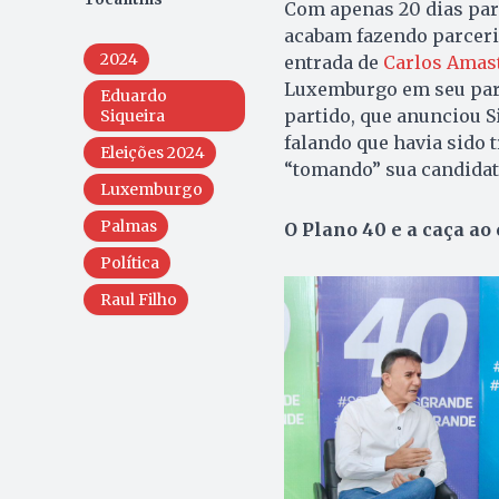
Com apenas 20 dias par
acabam fazendo parceria
2024
entrada de
Carlos Amas
Luxemburgo em seu part
Eduardo
partido, que anunciou S
Siqueira
falando que havia sido 
Eleições 2024
“tomando” sua candidatu
Luxemburgo
Palmas
O Plano 40 e a caça ao 
Política
Raul Filho