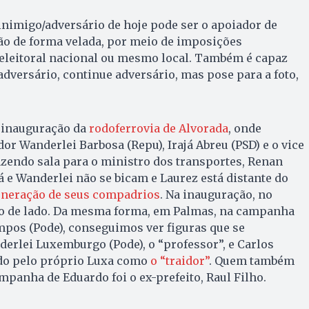
 inimigo/adversário de hoje pode ser o apoiador de
ão de forma velada, por meio de imposições
 eleitoral nacional ou mesmo local. Também é capaz
adversário, continue adversário, mas pose para a foto,
.
a inauguração da
rodoferrovia de Alvorada
, onde
r Wanderlei Barbosa (Repu), Irajá Abreu (PSD) e o vice
zendo sala para o ministro dos transportes, Renan
á e Wanderlei não se bicam e Laurez está distante do
neração de seus compadrios
. Na inauguração, no
ado de lado. Da mesma forma, em Palmas, na campanha
mpos (Pode), conseguimos ver figuras que se
erlei Luxemburgo (Pode), o “professor”, e Carlos
do pelo próprio Luxa como
o “traidor”
. Quem também
mpanha de Eduardo foi o ex-prefeito, Raul Filho.