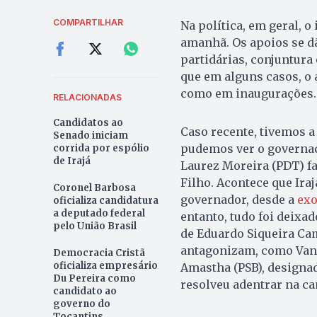
COMPARTILHAR
Na política, em geral, o
amanhã. Os apoios se d
partidárias, conjuntura
que em alguns casos, o 
como em inaugurações
RELACIONADAS
Candidatos ao
Caso recente, tivemos 
Senado iniciam
pudemos ver o governado
corrida por espólio
de Irajá
Laurez Moreira (PDT) fa
Filho. Acontece que Iraj
Coronel Barbosa
governador, desde a
exo
oficializa candidatura
a deputado federal
entanto, tudo foi deix
pelo União Brasil
de Eduardo Siqueira Ca
antagonizam, como Vand
Democracia Cristã
oficializa empresário
Amastha (PSB), designa
Du Pereira como
resolveu adentrar na ca
candidato ao
governo do
Tocantins