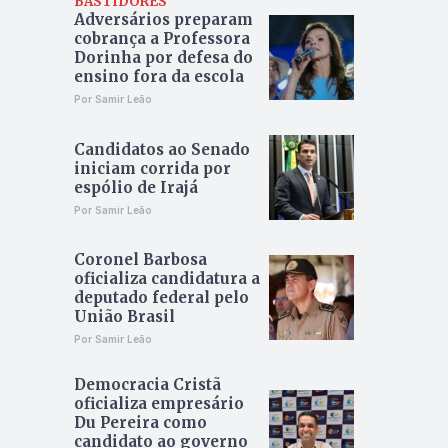
BASTIDORES
Adversários preparam
cobrança a Professora
Dorinha por defesa do
ensino fora da escola
Por Samir Leão
Candidatos ao Senado
iniciam corrida por
espólio de Irajá
Por Samir Leão
Coronel Barbosa
oficializa candidatura a
deputado federal pelo
União Brasil
Por Samir Leão
Democracia Cristã
oficializa empresário
Du Pereira como
candidato ao governo