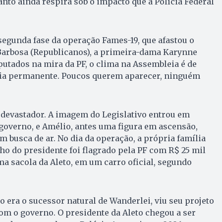
nto ainda respira sob o impacto que a Polícia Federal
segunda fase da operação Fames-19, que afastou o
arbosa (Republicanos), a primeira-dama Karynne
putados na mira da PF, o clima na Assembleia é de
cia permanente. Poucos querem aparecer, ninguém
i devastador. A imagem do Legislativo entrou em
governo, e Amélio, antes uma figura em ascensão,
busca de ar. No dia da operação, a própria família
ilho do presidente foi flagrado pela PF com R$ 25 mil
a sacola da Aleto, em um carro oficial, segundo
o era o sucessor natural de Wanderlei, viu seu projeto
com o governo. O presidente da Aleto chegou a ser