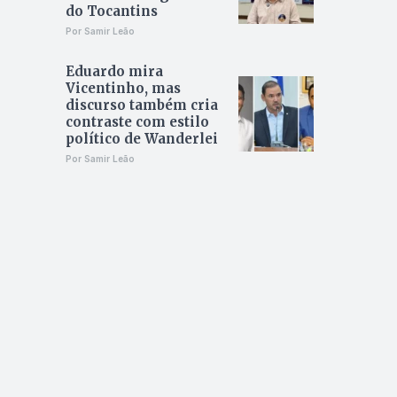
do Tocantins
Por Samir Leão
Eduardo mira
Vicentinho, mas
discurso também cria
contraste com estilo
político de Wanderlei
Por Samir Leão