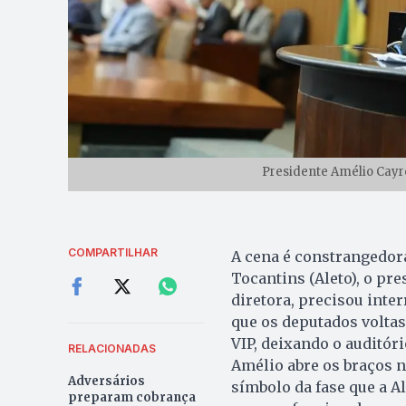
Presidente Amélio Cayre
COMPARTILHAR
A cena é constrangedora
Tocantins (Aleto), o pr
diretora, precisou inte
que os deputados voltas
VIP, deixando o auditór
RELACIONADAS
Amélio abre os braços n
Adversários
símbolo da fase que a A
preparam cobrança