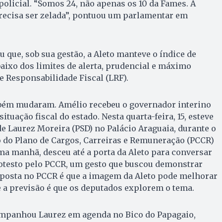
olicial. “Somos 24, não apenas os 10 da Fames. A
recisa ser zelada”, pontuou um parlamentar em
que, sob sua gestão, a Aleto manteve o índice de
ixo dos limites de alerta, prudencial e máximo
de Responsabilidade Fiscal (LRF).
bém mudaram. Amélio recebeu o governador interino
situação fiscal do estado. Nesta quarta-feira, 15, esteve
de Laurez Moreira (PSD) no Palácio Araguaia, durante o
do Plano de Cargos, Carreiras e Remuneração (PCCR)
a manhã, desceu até a porta da Aleto para conversar
testo pelo PCCR, um gesto que buscou demonstrar
 aposta no PCCR é que a imagem da Aleto pode melhorar
 a previsão é que os deputados explorem o tema.
mpanhou Laurez em agenda no Bico do Papagaio,