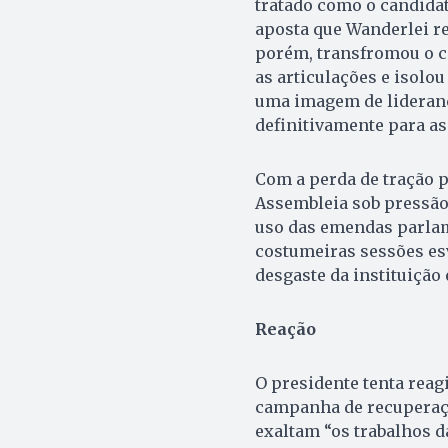
tratado como o candida
aposta que Wanderlei re
porém, transfromou o ce
as articulações e isolou
uma imagem de liderança
definitivamente para as
Com a perda de tração po
Assembleia sob pressão
uso das emendas parlam
costumeiras sessões esv
desgaste da instituição 
Reação
O presidente tenta rea
campanha de recuperação
exaltam “os trabalhos d