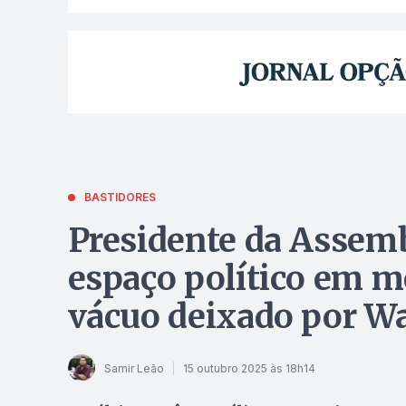
BASTIDORES
Presidente da Assemb
espaço político em me
vácuo deixado por Wa
Samir Leão
15 outubro 2025 às 18h14