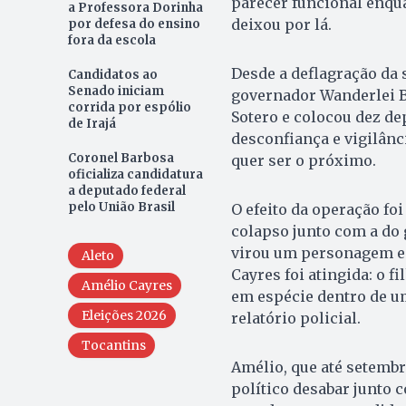
parecer funcional enqua
a Professora Dorinha
deixou por lá.
por defesa do ensino
fora da escola
Desde a deflagração da 
Candidatos ao
Senado iniciam
governador Wanderlei B
corrida por espólio
Sotero e colocou dez de
de Irajá
desconfiança e vigilân
Coronel Barbosa
quer ser o próximo.
oficializa candidatura
a deputado federal
pelo União Brasil
O efeito da operação fo
colapso junto com a do 
virou um personagem em 
Aleto
Cayres foi atingida: o f
Amélio Cayres
em espécie dentro de um
Eleições 2026
relatório policial.
Tocantins
Amélio, que até setembr
político desabar junto 