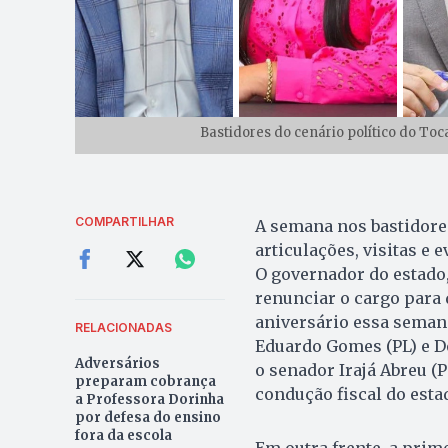
Bastidores do cenário político do To
COMPARTILHAR
A semana nos bastidores
articulações, visitas e
O governador do estado,
renunciar o cargo para 
aniversário essa seman
RELACIONADAS
Eduardo Gomes (PL) e Do
Adversários
o senador Irajá Abreu (P
preparam cobrança
condução fiscal do esta
a Professora Dorinha
por defesa do ensino
fora da escola
Em outra frente, a prim