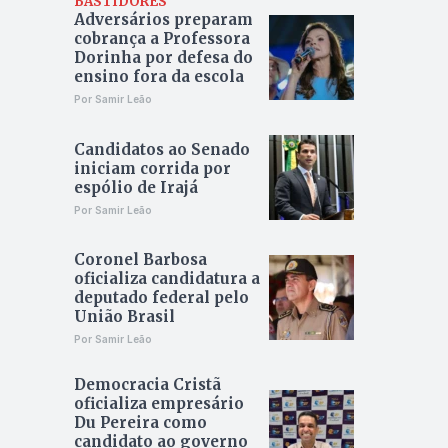
BASTIDORES
Adversários preparam
cobrança a Professora
Dorinha por defesa do
ensino fora da escola
Por Samir Leão
Candidatos ao Senado
iniciam corrida por
espólio de Irajá
Por Samir Leão
Coronel Barbosa
oficializa candidatura a
deputado federal pelo
União Brasil
Por Samir Leão
Democracia Cristã
oficializa empresário
Du Pereira como
candidato ao governo