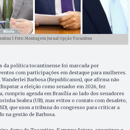
cantins | Foto: Montagem Jornal Opção Tocantins
 da política tocantinense foi marcada por
 eventos com participações em destaque para mulheres.
 Wanderlei Barbosa (Republicanos), que afirma não
disputar a eleição como senador em 2026, fez
a, cumpriu agenda em Brasília ao lado dos senadores
rinha Seabra (UB), mas evitou o contato com desafeto,
SD), que usou a tribuna do congresso para criticar a
do na gestão de Barbosa.
eira-dama do Tocantins, Karynne Sotero, organizou o