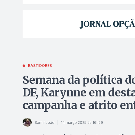
BASTIDORES
Semana da política d
DF, Karynne em dest
campanha e atrito en
Samir Leão
14 março 2025 às 16h29