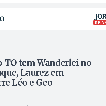
BRA
o TO tem Wanderlei no
aque, Laurez em
tre Léo e Geo