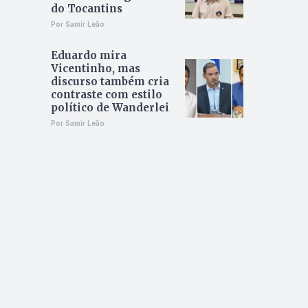
do Tocantins
Por Samir Leão
Eduardo mira
Vicentinho, mas
discurso também cria
contraste com estilo
político de Wanderlei
Por Samir Leão