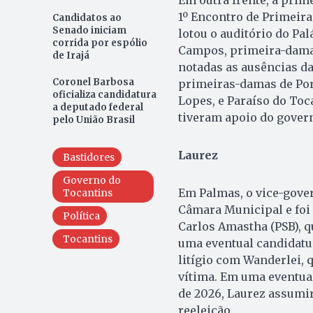
1º Encontro de Primeir
Candidatos ao
Senado iniciam
lotou o auditório do Pa
corrida por espólio
Campos, primeira-dama 
de Irajá
notadas as ausências da 
Coronel Barbosa
primeiras-damas de Port
oficializa candidatura
Lopes, e Paraíso do Toc
a deputado federal
tiveram apoio do govern
pelo União Brasil
Laurez
Bastidores
Governo do
Em Palmas, o vice-gove
Tocantins
Câmara Municipal e foi 
Política
Carlos Amastha (PSB), q
Tocantins
uma eventual candidatu
litígio com Wanderlei, q
vítima. Em uma eventual
de 2026, Laurez assumir
reeleição.