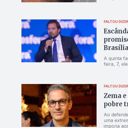
FALTOU DIZE
Escânda
promisc
Brasíli
A quinta f
feira, 7, 
FALTOU DIZE
Zema e 
pobre t
Ao defender
uma extrem
imporia aos