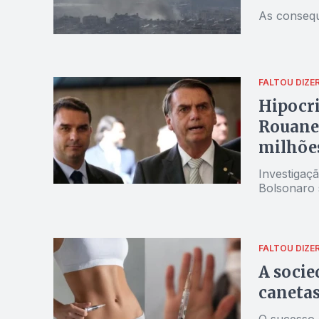
As consequ
FALTOU DIZE
Hipocri
Rouane
milhões
Investigaç
Bolsonaro 
FALTOU DIZE
A socie
caneta
O sucesso 