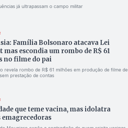
ências já ultrapassam o campo militar
R
sia: Família Bolsonaro atacava Lei
t mas escondia um rombo de R$ 61
 no filme do pai
ão revela rombo de R$ 61 milhões em produção de filme de
sem prestação de contas
R
dade que teme vacina, mas idolatra
s emagrecedoras
do Mounjaro expõe a contradição de quem rejeita vacinas,