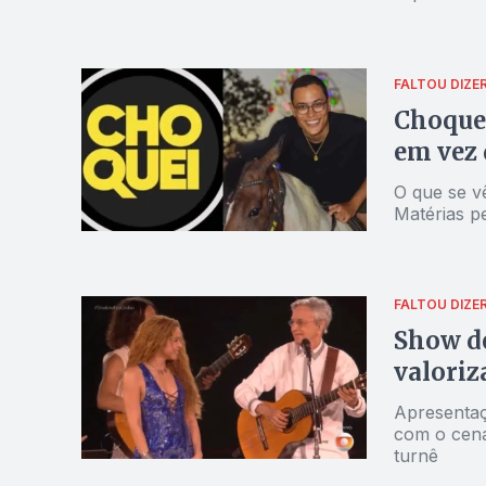
pobres
FALTOU DIZE
Choquei
em vez 
O que se v
Matérias p
FALTOU DIZE
Show d
valoriza
Apresentaç
com o cená
turnê