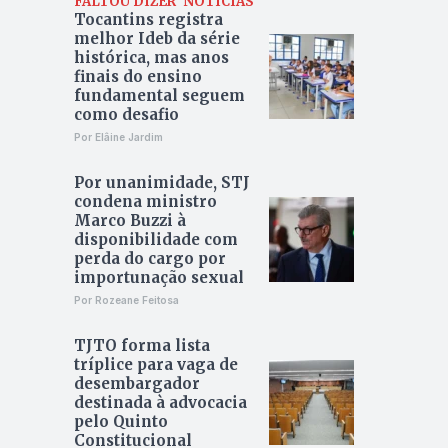
FALTOU DIZER
NOTÍCIAS
Tocantins registra
melhor Ideb da série
histórica, mas anos
finais do ensino
fundamental seguem
como desafio
Por Elâine Jardim
Por unanimidade, STJ
condena ministro
Marco Buzzi à
disponibilidade com
perda do cargo por
importunação sexual
Por Rozeane Feitosa
TJTO forma lista
tríplice para vaga de
desembargador
destinada à advocacia
pelo Quinto
Constitucional