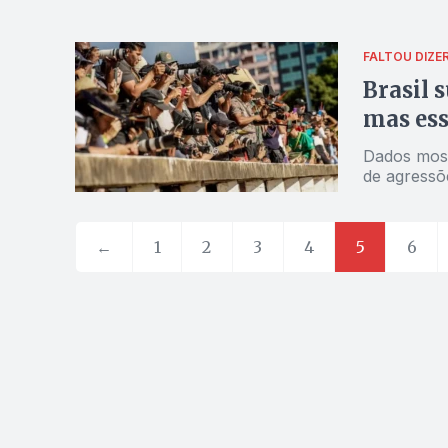
FALTOU DIZE
Brasil 
mas ess
Dados most
de agressõe
←
1
2
3
4
5
6