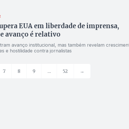
R
supera EUA em liberdade de imprensa,
e avanço é relativo
ram avanço institucional, mas também revelam crescimen
s e hostilidade contra jornalistas
7
8
9
…
52
→