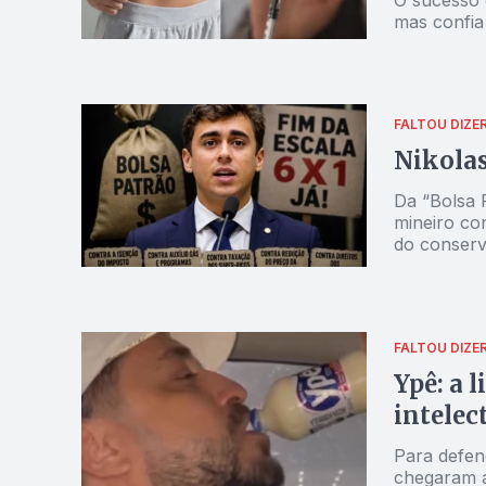
mas confia
FALTOU DIZE
Nikolas
Da “Bolsa P
mineiro con
do conserv
FALTOU DIZE
Ypê: a 
intelec
Para defen
chegaram a