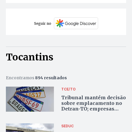
Seguir no
Tocantins
Encontramos
894 resultados
TCE/TO
Tribunal mantém decisão
sobre emplacamento no
Detran-TO; empresas
tentaram reabrir
processo sobre
exigências técnicas do
SEDUC
órgão