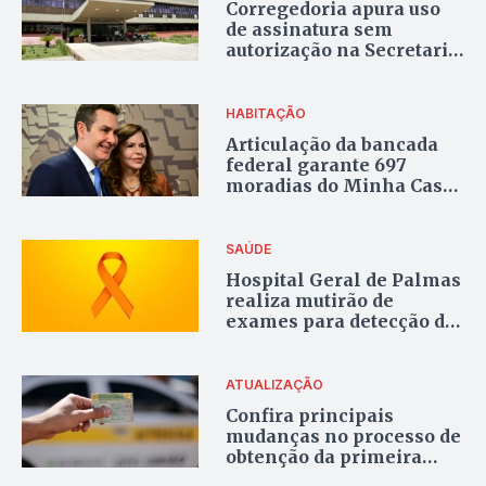
Corregedoria apura uso
de assinatura sem
autorização na Secretaria
da Educação do Tocantins
HABITAÇÃO
Articulação da bancada
federal garante 697
moradias do Minha Casa
Minha Vida no Tocantins
SAÚDE
Hospital Geral de Palmas
realiza mutirão de
exames para detecção de
câncer de pele neste
sábado
ATUALIZAÇÃO
Confira principais
mudanças no processo de
obtenção da primeira
Carteira Nacional de