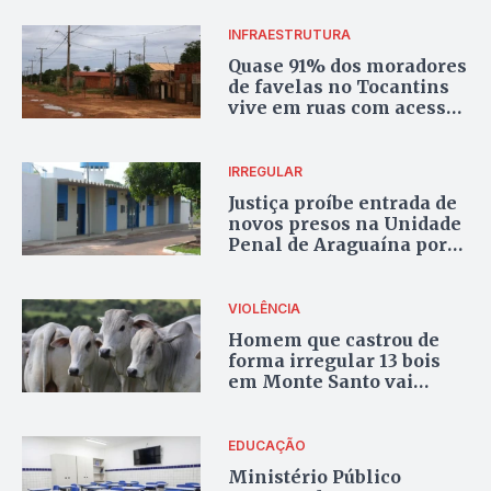
Habilitação
INFRAESTRUTURA
Quase 91% dos moradores
de favelas no Tocantins
vive em ruas com acesso
à veículos, diz IBGE
IRREGULAR
Justiça proíbe entrada de
novos presos na Unidade
Penal de Araguaína por
superlotação
VIOLÊNCIA
Homem que castrou de
forma irregular 13 bois
em Monte Santo vai
responder por maus
tratos a animais
EDUCAÇÃO
Ministério Público