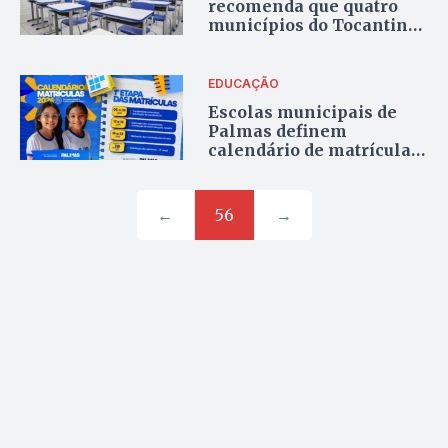
recomenda que quatro
municípios do Tocantins
não obriguem alunos a
aderir ao ensino integral
EDUCAÇÃO
Escolas municipais de
Palmas definem
calendário de matrículas
para 2026; 82 unidades
ofertam vagas
←
56
→