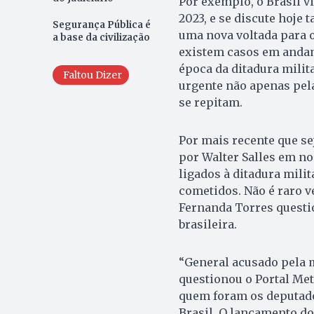
Por exemplo, o Brasil v
2023, e se discute hoje 
Segurança Pública é
uma nova voltada para 
a base da civilização
existem casos em andam
época da ditadura milita
Faltou Dizer
urgente não apenas pel
se repitam.
Por mais recente que sej
por Walter Salles em no
ligados à ditadura mili
cometidos. Não é raro v
Fernanda Torres questi
brasileira.
“General acusado pela m
questionou o Portal Met
quem foram os deputado
Brasil. O lançamento do