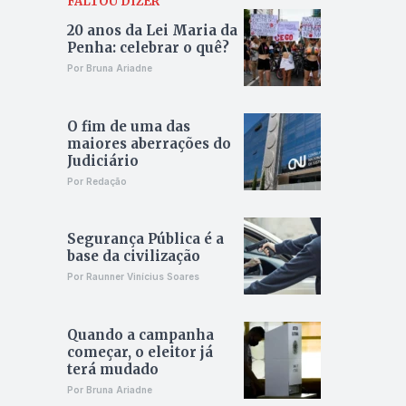
FALTOU DIZER
20 anos da Lei Maria da
Penha: celebrar o quê?
Por Bruna Ariadne
O fim de uma das
maiores aberrações do
Judiciário
Por Redação
Segurança Pública é a
base da civilização
Por Raunner Vinícius Soares
Quando a campanha
começar, o eleitor já
terá mudado
Por Bruna Ariadne