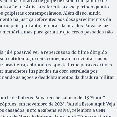
iveu uma tentativa de golpe de estado em janeiro de
tanto a Lei de Anistia referente a esse período quanto
os golpistas contemporâneos. Além disso, ainda
ento na Justiça referentes aos desaparecimentos da
r no país, portanto, lembrar da luta dos Paiva se faz
a memória, mas para garantir que erros passados não
a, já é possível ver a repercussão do filme dirigido
sso cotidiano. Jornais começaram a revisitar casos
tar brasileira, cobrando resposta firme para os crimes
er manchetes inspiradas na obra estrelada por
onando as ações e desdobramentos da ditadura militar
orte de Rubens Paiva recebe salário de R$ 35 mil”,
rópoles, em novembro de 2024. “Ainda Estou Aqui: Veja
s cassados junto a Rubens Paiva”, relembra a CNN
 livro de Marcelo Rubens Paiva, em 2015, e o posterior