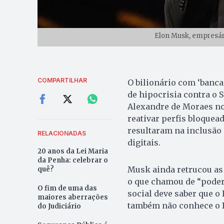
Elon Musk, empresári
COMPARTILHAR
O bilionário com ‘banca
de hipocrisia contra o 
Alexandre de Moraes no
reativar perfis bloquead
resultaram na inclusão 
RELACIONADAS
digitais.
20 anos da Lei Maria
da Penha: celebrar o
Musk ainda retrucou as 
quê?
o que chamou de “poder 
O fim de uma das
social deve saber que o 
maiores aberrações
também não conhece o B
do Judiciário