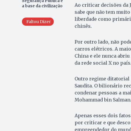
Segurança Pública é
Ao criticar decisões da J
a base da civilização
sabe que não tem muito 
liberdade como primári
Faltou Dizer
chinês.
Por outro lado, não pod
carros elétricos. A mai
China e ele nunca abriu 
da rede social X no país.
Outro regime ditatorial 
Saudita. O bilionário r
condenar pessoas a mais
Mohammad bin Salman
Apenas esses dois fatos
por criticar e que des
empreendedor do mund