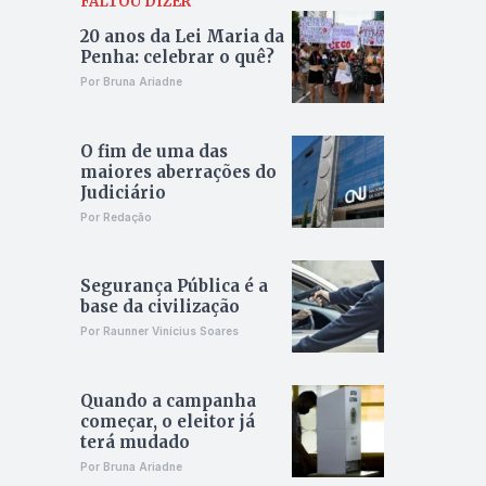
FALTOU DIZER
20 anos da Lei Maria da
Penha: celebrar o quê?
Por Bruna Ariadne
O fim de uma das
maiores aberrações do
Judiciário
Por Redação
Segurança Pública é a
base da civilização
Por Raunner Vinícius Soares
Quando a campanha
começar, o eleitor já
terá mudado
Por Bruna Ariadne