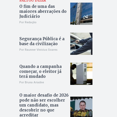
FALTOU DIZER
O fim de uma das
maiores aberrações do
Judiciário
Por Redação
Segurança Pública é a
base da civilização
Por Raunner Vinícius Soares
Quando a campanha
começar, o eleitor já
terá mudado
Por Bruna Ariadne
O maior desafio de 2026
pode não ser escolher
um candidato, mas
descobrir no que
acreditar