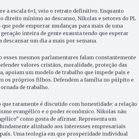
e a escala 6×1, veio o retrato definitivo. Enquanto
o direito mínimo ao descanso, Nikolas e setores do PL
 que pode empurrar mudanças para mais de uma
geração inteira de gente exausta tendo que esperar
ra descansar um dia a mais por semana.
mo esses mesmos parlamentares falam constantemente
defender valores cristãos, moralidade, proteção das
ca, apoiam um modelo de trabalho que impede pais e
 os próprios filhos. Defendem a família no púlpito e
jornada de trabalho.
o que raramente é discutido com honestidade: a relação
rismo evangélico e o poder econômico. Nikolas não
ngélico” como gosta de afirmar. Representa um
fundamente alinhado aos interesses empresariais
país. Uma teologia em que prosperidade individual