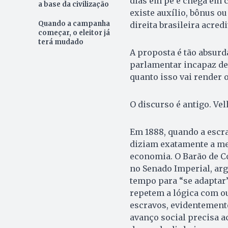
dias em pé e chega em c
a base da civilização
existe auxílio, bônus o
Quando a campanha
direita brasileira acred
começar, o eleitor já
terá mudado
A proposta é tão absurd
parlamentar incapaz de 
quanto isso vai render o
O discurso é antigo. Ve
Em 1888, quando a escra
diziam exatamente a me
economia. O Barão de C
no Senado Imperial, ar
tempo para “se adaptar”
repetem a lógica com o
escravos, evidentement
avanço social precisa 