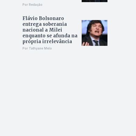
Por Redação
Flávio Bolsonaro
entrega soberania
nacional a Milei
enquanto se afunda na
própria irrelevância
Por Tathyane Melo