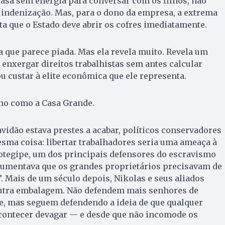
asa sem energia para conversar com os filhos, não
u indenização. Mas, para o dono da empresa, a extrema
ita que o Estado deve abrir os cofres imediatamente.
a que parece piada. Mas ela revela muito. Revela um
enxergar direitos trabalhistas sem antes calcular
u custar à elite econômica que ele representa.
lho como a Casa Grande.
vidão estava prestes a acabar, políticos conservadores
sma coisa: libertar trabalhadores seria uma ameaça à
otegipe, um dos principais defensores do escravismo
gumentava que os grandes proprietários precisavam de
. Mais de um século depois, Nikolas e seus aliados
utra embalagem. Não defendem mais senhores de
e, mas seguem defendendo a ideia de que qualquer
acontecer devagar — e desde que não incomode os