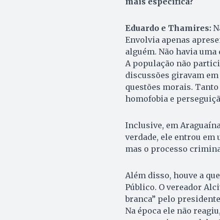
mais específica?
Eduardo e Thamires:
Na
Envolvia apenas apresen
alguém. Não havia uma d
A população não partici
discussões giravam em t
questões morais. Tanto
homofobia e perseguiçã
Inclusive, em Araguaína
verdade, ele entrou em 
mas o processo crimina
Além disso, houve a qu
Público. O vereador Alc
branca” pelo presidente
Na época ele não reagiu