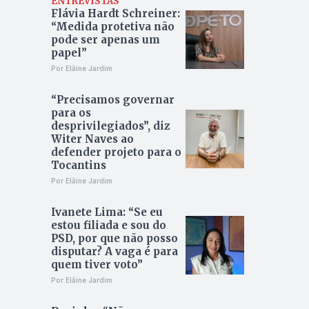
ENTREVISTAS
Flávia Hardt Schreiner:
“Medida protetiva não
pode ser apenas um
papel”
Por Elâine Jardim
“Precisamos governar
para os
desprivilegiados”, diz
Witer Naves ao
defender projeto para o
Tocantins
Por Elâine Jardim
Ivanete Lima: “Se eu
estou filiada e sou do
PSD, por que não posso
disputar? A vaga é para
quem tiver voto”
Por Elâine Jardim