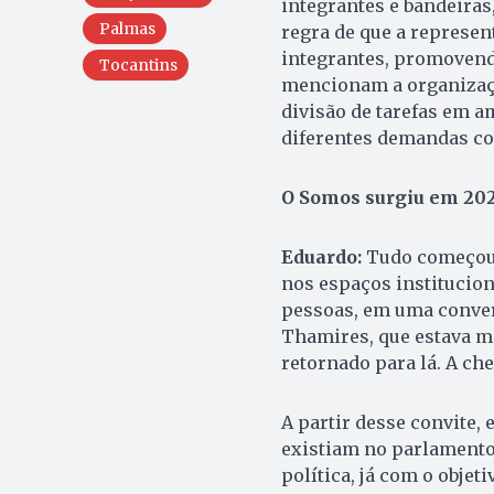
integrantes e bandeiras
Palmas
regra de que a represen
integrantes, promovend
Tocantins
mencionam a organizaçã
divisão de tarefas em a
diferentes demandas c
O Somos surgiu em 2020
Eduardo:
Tudo começou 
nos espaços instituciona
pessoas, em uma conver
Thamires, que estava m
retornado para lá. A che
A partir desse convite,
existiam no parlamento
política, já com o obje