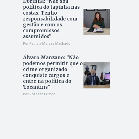
Dorinha: “Não sou
política do tapinha nas
costas. Tenho
responsabilidade com
gestão e com os
compromissos
assumidos”
Por Patrícia Moraes Machado
Álvaro Manzano: “Não
podemos permitir que o
crime organizado
conquiste cargos e
entre na política do
Tocantins”
Por Rozeane Feitosa