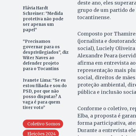
deste ano, eles superar
Flávia Hardt
grupo de um partido de 
Schreiner: “Medida
tocantinense.
protetiva não pode
ser apenas um
papel”
Composto por Thamires 
(jornalista e doutorand
“Precisamos
governar para os
social), Luciely Oliveir
desprivilegiados”, diz
Alexandre Peara (servid
Witer Naves ao
afirma em entrevista a
defender projeto
para o Tocantins
representação mais plu
social, direitos de mães
Ivanete Lima: “Se eu
proteção ambiental, di
estou filiada e sou do
PSD, por que não
pública e inclusão socia
posso disputar? A
vaga é para quem
tiver voto”
Conforme o coletivo, r
Elba, a proposta é garan
forma participativa, a
Coletivo Somos
Durante a entrevista el
Eleições 2024