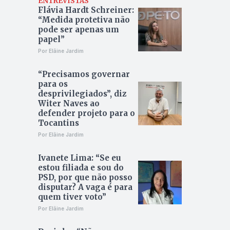
ENTREVISTAS
Flávia Hardt Schreiner:
“Medida protetiva não
pode ser apenas um
papel”
Por Elâine Jardim
“Precisamos governar
para os
desprivilegiados”, diz
Witer Naves ao
defender projeto para o
Tocantins
Por Elâine Jardim
Ivanete Lima: “Se eu
estou filiada e sou do
PSD, por que não posso
disputar? A vaga é para
quem tiver voto”
Por Elâine Jardim