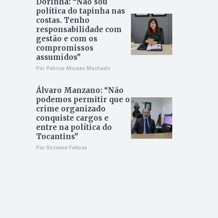
Dorinha: “Não sou
política do tapinha nas
costas. Tenho
responsabilidade com
gestão e com os
compromissos
assumidos”
Por Patrícia Moraes Machado
Álvaro Manzano: “Não
podemos permitir que o
crime organizado
conquiste cargos e
entre na política do
Tocantins”
Por Rozeane Feitosa