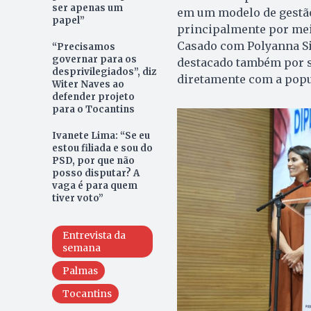
ser apenas um
em um modelo de gestão 
papel”
principalmente por mei
Casado com Polyanna Si
“Precisamos
governar para os
destacado também por s
desprivilegiados”, diz
diretamente com a popu
Witer Naves ao
defender projeto
para o Tocantins
Ivanete Lima: “Se eu
estou filiada e sou do
PSD, por que não
posso disputar? A
vaga é para quem
tiver voto”
Entrevista da
semana
Palmas
Tocantins