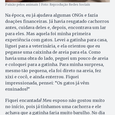
Paixão pelos animais | Foto: Reprodução Redes Sociais
Na época, eu já ajudava algumas ONGs e fazia
doações financeiras. Já havia resgatado cachorros
antes, cuidava deles e, depois, encontrava um lar
para eles. Mas aquela foi minha primeira
experiência com gatos. Levei a gatinha para casa,
liguei para a veterinária, e ela orientou que eu
pegasse uma caixinha de areia para ela. Como
havia uma obra do lado, peguei um pouco de areia
e coloquei para a gatinha. Para minha surpresa,
mesmo tão pequena, ela foi direto na areia, fez
xixi e cocô, e ainda enterrou. Fiquei
impressionada, pensei: “Os gatos já vêm
ensinados!”
Fiquei encantada! Meu esposo não gostou muito
no início, pois já tínhamos uma cachorra e ele
achava que a gatinha faria muito barulho. No dia