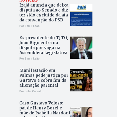
NOTÍCIAS
Irajá anuncia que deixa
disputa ao Senado e diz
ter sido excluído da ata
da convenção do PSD
Por Samir Leão
Ex-presidente do TJTO,
João Rigo entra na
disputa por vaga na
Assembleia Legislativa
Por Samir Leão
Manifestação em
Palmas pede justiça por
Gustavo e cobra fim da
alienação parental
Por Júlia Carvalho
Caso Gustavo Veloso:
pai de Henry Borel e
mãe de Isabella Nardoni