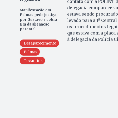
Legislativa
contato com a POLINTER
delegacia compareceram
Manifestação em
estava sendo procurado.
Palmas pede justiça
por Gustavo e cobra
levado para a 1ª Central
fim da alienação
os procedimentos legais
parental
que estava com a placa a
à delegacia da Polícia 
Desaparecimento
Palmas
Tocantins