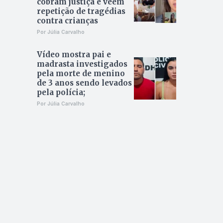
cobram justiça e veem
repetição de tragédias
contra crianças
Por Júlia Carvalho
Vídeo mostra pai e
madrasta investigados
pela morte de menino
de 3 anos sendo levados
pela polícia;
Por Júlia Carvalho