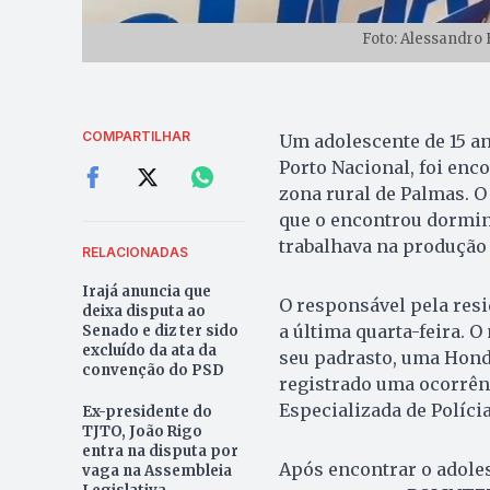
Foto: Alessandro 
COMPARTILHAR
Um adolescente de 15 an
Porto Nacional, foi enc
zona rural de Palmas. O
que o encontrou dormi
trabalhava na produção
RELACIONADAS
Irajá anuncia que
O responsável pela resi
deixa disputa ao
a última quarta-feira. 
Senado e diz ter sido
excluído da ata da
seu padrasto, uma Hond
convenção do PSD
registrado uma ocorrên
Especializada de Políci
Ex-presidente do
TJTO, João Rigo
entra na disputa por
Após encontrar o adole
vaga na Assembleia