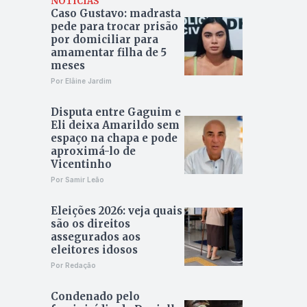
NOTÍCIAS
Caso Gustavo: madrasta
pede para trocar prisão
por domiciliar para
amamentar filha de 5
meses
Por Elâine Jardim
Disputa entre Gaguim e
Eli deixa Amarildo sem
espaço na chapa e pode
aproximá-lo de
Vicentinho
Por Samir Leão
Eleições 2026: veja quais
são os direitos
assegurados aos
eleitores idosos
Por Redação
Condenado pelo