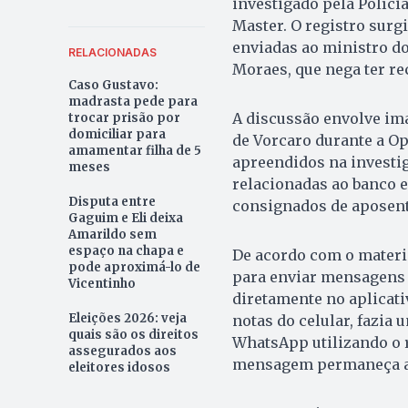
investigado pela Políci
Master. O registro sur
enviadas ao ministro do
RELACIONADAS
Moraes, que nega ter re
Caso Gustavo:
madrasta pede para
A discussão envolve ima
trocar prisão por
domiciliar para
de Vorcaro durante a O
amamentar filha de 5
apreendidos na investig
meses
relacionadas ao banco 
Disputa entre
consignados de aposent
Gaguim e Eli deixa
Amarildo sem
espaço na chapa e
De acordo com o materia
pode aproximá-lo de
para enviar mensagens 
Vicentinho
diretamente no aplicati
Eleições 2026: veja
notas do celular, fazia 
quais são os direitos
WhatsApp utilizando o r
assegurados aos
mensagem permaneça ar
eleitores idosos