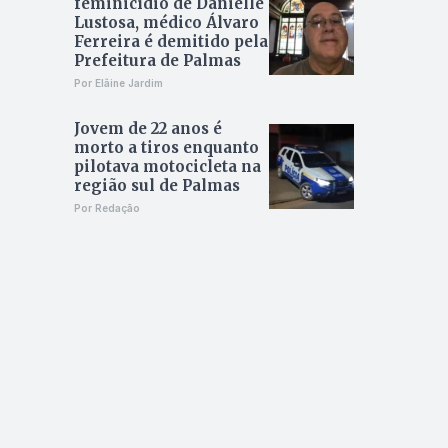
feminicídio de Danielle
Lustosa, médico Álvaro
Ferreira é demitido pela
Prefeitura de Palmas
Por Elâine Jardim
Jovem de 22 anos é
morto a tiros enquanto
pilotava motocicleta na
região sul de Palmas
Por Redação