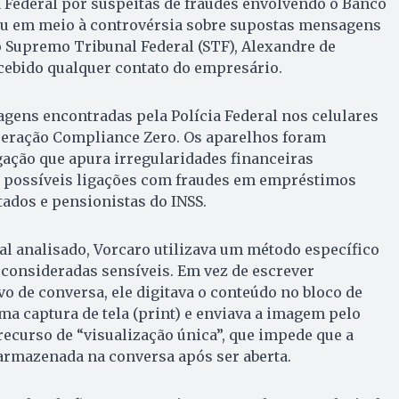
a Federal por suspeitas de fraudes envolvendo o Banco
giu em meio à controvérsia sobre supostas mensagens
 Supremo Tribunal Federal (STF), Alexandre de
cebido qualquer contato do empresário.
gens encontradas pela Polícia Federal nos celulares
peração Compliance Zero. Os aparelhos foram
ação que apura irregularidades financeiras
e possíveis ligações com fraudes em empréstimos
ados e pensionistas do INSS.
l analisado, Vorcaro utilizava um método específico
consideradas sensíveis. Em vez de escrever
vo de conversa, ele digitava o conteúdo no bloco de
uma captura de tela (print) e enviava a imagem pelo
ecurso de “visualização única”, que impede que a
mazenada na conversa após ser aberta.