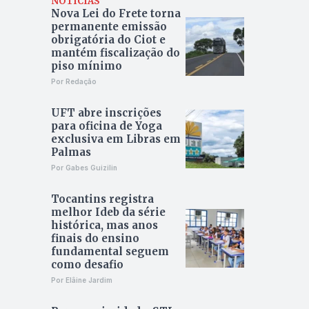
NOTÍCIAS
Nova Lei do Frete torna
permanente emissão
obrigatória do Ciot e
mantém fiscalização do
piso mínimo
Por Redação
UFT abre inscrições
para oficina de Yoga
exclusiva em Libras em
Palmas
Por Gabes Guizilin
Tocantins registra
melhor Ideb da série
histórica, mas anos
finais do ensino
fundamental seguem
como desafio
Por Elâine Jardim