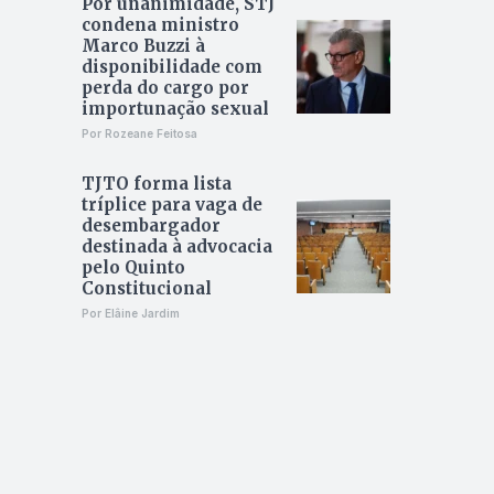
Por unanimidade, STJ
condena ministro
Marco Buzzi à
disponibilidade com
perda do cargo por
importunação sexual
Por Rozeane Feitosa
TJTO forma lista
tríplice para vaga de
desembargador
destinada à advocacia
pelo Quinto
Constitucional
Por Elâine Jardim