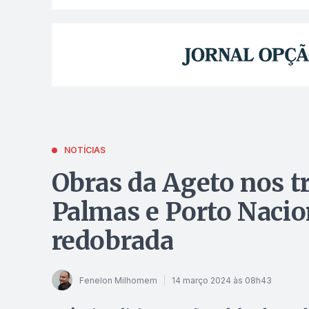
NOTÍCIAS
Obras da Ageto nos t
Palmas e Porto Nacio
redobrada
Fenelon Milhomem
14 março 2024 às 08h43