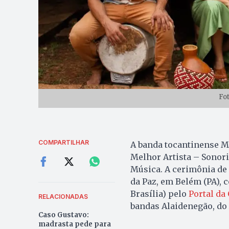
Fo
COMPARTILHAR
A banda tocantinense Mo
Melhor Artista – Sonor
Música. A cerimônia de 
da Paz, em Belém (PA), 
Brasília) pelo
Portal da
RELACIONADAS
bandas Alaidenegão, do 
Caso Gustavo:
madrasta pede para