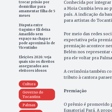
Conhecida por integrar
trocar prisão por
domiciliar para
a Moia Cumbia leva ao p
amamentar filha de 5
país. A indicação da ba
meses
para artistas do Tocant
Disputa entre
Gaguim e Eli deixa
Por meio das redes soc
Amarildo sem
espaço na chapa e
expectativa pela premia
pode aproximá-lo de
premiação acontece nesta
Vicentinho
Belém nos representar e
Eleições 2026: veja
pra ele voltar pra Palma
quais são os direitos
assegurados aos
eleitores idosos
A cerimônia também con
tributo à cantora parae
Cultura
Premiação
Governo do
Tocantins
O prêmio é promovido p
Palmas
Equatorial Pará. A propo