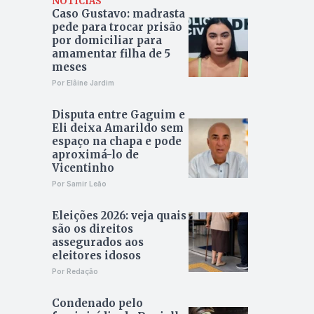
NOTÍCIAS
Caso Gustavo: madrasta
pede para trocar prisão
por domiciliar para
amamentar filha de 5
meses
Por Elâine Jardim
Disputa entre Gaguim e
Eli deixa Amarildo sem
espaço na chapa e pode
aproximá-lo de
Vicentinho
Por Samir Leão
Eleições 2026: veja quais
são os direitos
assegurados aos
eleitores idosos
Por Redação
Condenado pelo