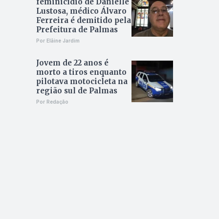
feminicídio de Danielle
Lustosa, médico Álvaro
Ferreira é demitido pela
Prefeitura de Palmas
Por Elâine Jardim
Jovem de 22 anos é
morto a tiros enquanto
pilotava motocicleta na
região sul de Palmas
Por Redação