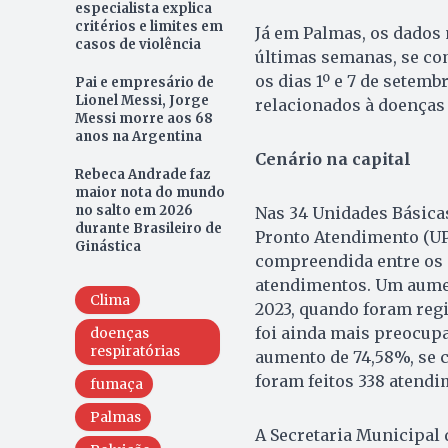
especialista explica
critérios e limites em
Já em Palmas, os dados
casos de violência
últimas semanas, se co
os dias 1º e 7 de setem
Pai e empresário de
Lionel Messi, Jorge
relacionados à doenças 
Messi morre aos 68
anos na Argentina
Cenário na capital
Rebeca Andrade faz
maior nota do mundo
no salto em 2026
Nas 34 Unidades Básicas
durante Brasileiro de
Pronto Atendimento (UP
Ginástica
compreendida entre os d
atendimentos. Um aume
Clima
2023, quando foram regi
foi ainda mais preocup
doenças
respiratórias
aumento de 74,58%, se 
foram feitos 338 atend
fumaça
Palmas
A Secretaria Municipal 