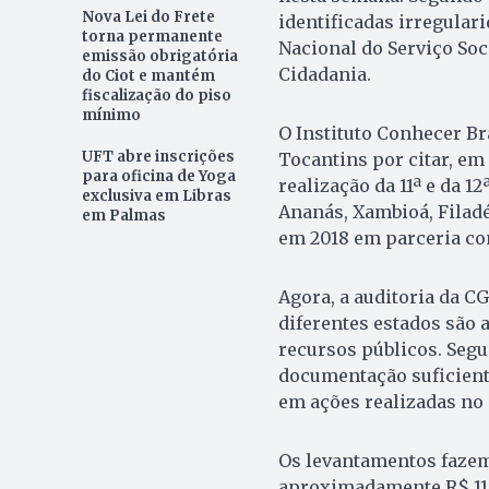
Nova Lei do Frete
identificadas irregular
torna permanente
Nacional do Serviço Soci
emissão obrigatória
Cidadania.
do Ciot e mantém
fiscalização do piso
mínimo
O Instituto Conhecer Br
UFT abre inscrições
Tocantins por citar, em
para oficina de Yoga
realização da 11ª e da 1
exclusiva em Libras
Ananás, Xambioá, Filadé
em Palmas
em 2018 em parceria co
Agora, a auditoria da C
diferentes estados são 
recursos públicos. Segu
documentação suficient
em ações realizadas no
Os levantamentos fazem
aproximadamente R$ 11 