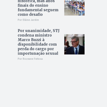
histórica, mas anos
finais do ensino
fundamental seguem
como desafio
Por Elâine Jardim
Por unanimidade, STJ
condena ministro
Marco Buzzi à
disponibilidade com
perda do cargo por
importunação sexual
Por Rozeane Feitosa