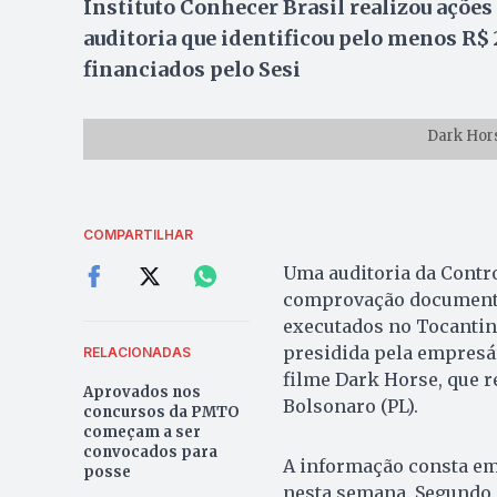
Instituto Conhecer Brasil realizou açõe
auditoria que identificou pelo menos R$
financiados pelo Sesi
Dark Hors
COMPARTILHAR
Uma auditoria da Contro
comprovação documental
executados no Tocantins
presidida pela empresár
RELACIONADAS
filme Dark Horse, que re
Aprovados nos
Bolsonaro (PL).
concursos da PMTO
começam a ser
convocados para
A informação consta em 
posse
nesta semana. Segundo a