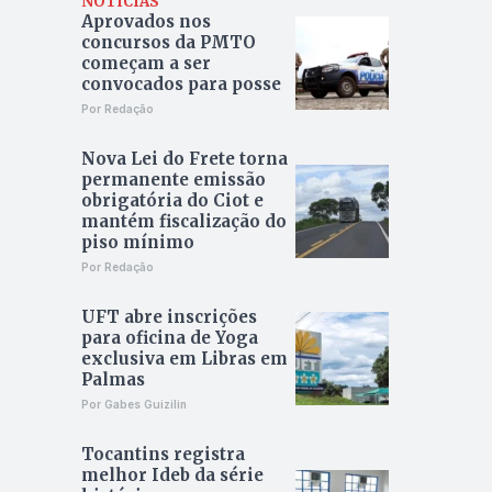
NOTÍCIAS
Aprovados nos
concursos da PMTO
começam a ser
convocados para posse
Por Redação
Nova Lei do Frete torna
permanente emissão
obrigatória do Ciot e
mantém fiscalização do
piso mínimo
Por Redação
UFT abre inscrições
para oficina de Yoga
exclusiva em Libras em
Palmas
Por Gabes Guizilin
Tocantins registra
melhor Ideb da série