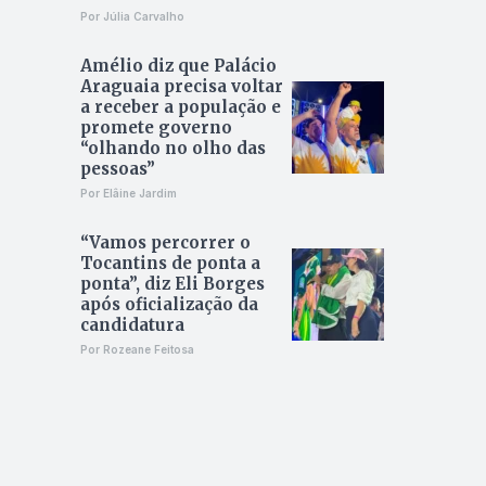
Por Júlia Carvalho
Amélio diz que Palácio
Araguaia precisa voltar
a receber a população e
promete governo
“olhando no olho das
pessoas”
Por Elâine Jardim
“Vamos percorrer o
Tocantins de ponta a
ponta”, diz Eli Borges
após oficialização da
candidatura
Por Rozeane Feitosa