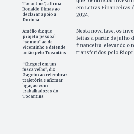
que identificou invest
Tocantins”, afirma
em Letras Financeiras d
Ronaldo Dimas ao
2024.
declarar apoio a
Dorinha
Nesta nova fase, os inv
Amélio diz que
projeto pessoal
feitas a partir de julh
“somou” ao de
financeira, elevando o 
Vicentinho e defende
transferidos pelo Riopr
união pelo Tocantins
“Cheguei em um
fusca velho”, diz
Gaguim ao relembrar
trajetória e afirmar
ligação com
trabalhadores do
Tocantins