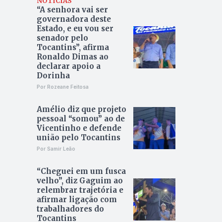
NOTÍCIAS
“A senhora vai ser
governadora deste
Estado, e eu vou ser
senador pelo
Tocantins”, afirma
Ronaldo Dimas ao
declarar apoio a
Dorinha
Por Rozeane Feitosa
Amélio diz que projeto
pessoal “somou” ao de
Vicentinho e defende
união pelo Tocantins
Por Samir Leão
“Cheguei em um fusca
velho”, diz Gaguim ao
relembrar trajetória e
afirmar ligação com
trabalhadores do
Tocantins