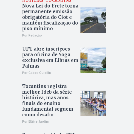
NOTÍCIAS
TOCANTINS
Nova Lei do Frete torna
permanente emissão
obrigatória do Ciot e
mantém fiscalização do
piso mínimo
Por Redação
UFT abre inscrições
para oficina de Yoga
exclusiva em Libras em
Palmas
Por Gabes Guizilin
Tocantins registra
melhor Ideb da série
histórica, mas anos
finais do ensino
fundamental seguem
como desafio
Por Elâine Jardim