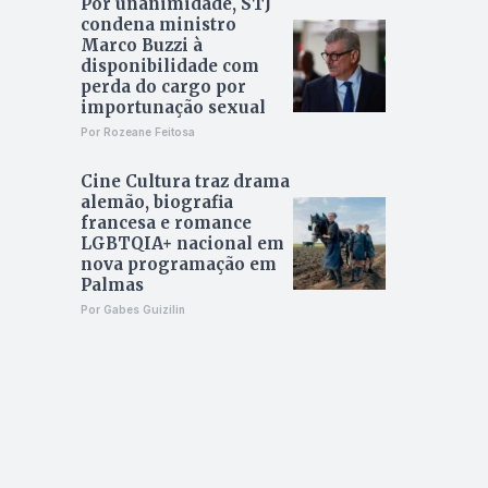
Por unanimidade, STJ
condena ministro
Marco Buzzi à
disponibilidade com
perda do cargo por
importunação sexual
Por Rozeane Feitosa
Cine Cultura traz drama
alemão, biografia
francesa e romance
LGBTQIA+ nacional em
nova programação em
Palmas
Por Gabes Guizilin