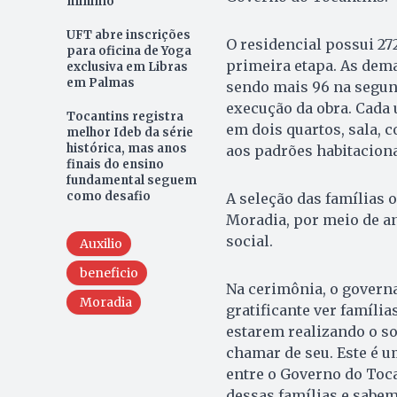
mínimo
UFT abre inscrições
O residencial possui 27
para oficina de Yoga
primeira etapa. As dem
exclusiva em Libras
em Palmas
sendo mais 96 na segun
execução da obra. Cada 
Tocantins registra
em dois quartos, sala, c
melhor Ideb da série
histórica, mas anos
aos padrões habitacion
finais do ensino
fundamental seguem
como desafio
A seleção das famílias 
Moradia, por meio de an
social.
Auxilio
beneficio
Na cerimônia, o govern
Moradia
gratificante ver famíl
estarem realizando o s
chamar de seu. Este é u
entre o Governo do Toc
dessas famílias e sabem