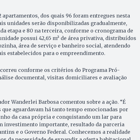
2 apartamentos, dos quais 96 foram entregues nesta
ais unidades serão disponibilizadas gradualmente,
da etapa e 80 na terceira, conforme o cronograma de
unidade possui 42,65 m² de área privativa, distribuídos
ozinha, área de serviço e banheiro social, atendendo
ais estabelecidos para o empreendimento.
ocorreu conforme os critérios do Programa Pró-
álise documental, visitas domiciliares e avaliação
ador Wanderlei Barbosa comentou sobre a ação. “É
ias que aguardavam há tanto tempo emocionadas por
onho da casa própria e conquistando um lar para
m investimento importante, resultado da parceria
antins e o Governo Federal. Conhecemos a realidade
os da necessidade de expandir a oferta habitacional.