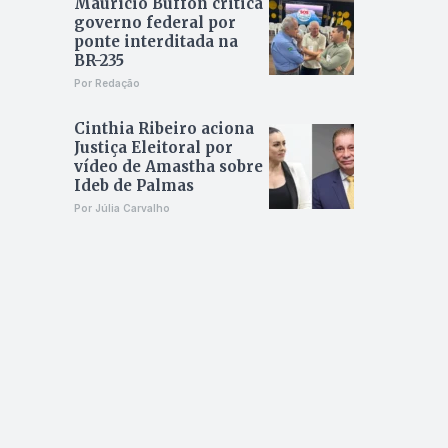
Maurício Buffon critica
governo federal por
ponte interditada na
BR-235
Por Redação
Cinthia Ribeiro aciona
Justiça Eleitoral por
vídeo de Amastha sobre
Ideb de Palmas
Por Júlia Carvalho