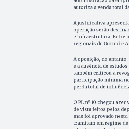
administração da empre
autoriza a venda total d
A justificativa apresen
operação serão destina
e infraestrutura. Entre
regionais de Gurupi e A
A oposição, no entanto,
e a ausência de estudos
também criticou a revog
participação mínima no 
perda total de influênc
O PL nº 10 chegou a ter
de vista feitos pelos de
mas foi aprovado nesta 
tramitam em regime de 