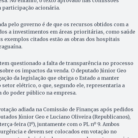
sa. No entanto, o texto aprovado nas comissões
a participação acionária.
tada pelo governo é de que os recursos obtidos com a
dos a investimentos em áreas prioritárias, como saúde
 os exemplos citados estão as obras dos hospitais
raguaína.
 tem questionado a falta de transparência no processo
 sobre os impactos da venda. O deputado Júnior Geo
ação da legislação que obriga o Estado a manter
setor elétrico, o que, segundo ele, representaria a
ia do poder público na empresa.
 votação adiada na Comissão de Finanças após pedidos
putados Júnior Geo e Luciano Oliveira (Republicanos),
terça-feira (1º), juntamente com o PL nº 9. Ambos
urgência e devem ser colocados em votação no