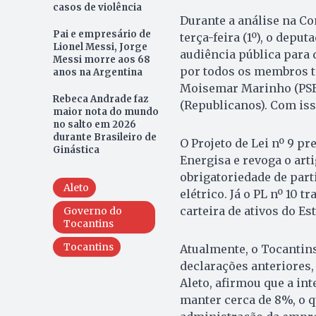
casos de violência
Durante a análise na C
Pai e empresário de
terça-feira (1º), o depu
Lionel Messi, Jorge
audiência pública para 
Messi morre aos 68
por todos os membros ti
anos na Argentina
Moisemar Marinho (PSB)
Rebeca Andrade faz
(Republicanos). Com iss
maior nota do mundo
no salto em 2026
durante Brasileiro de
O Projeto de Lei nº 9 p
Ginástica
Energisa e revoga o artig
obrigatoriedade de par
Aleto
elétrico. Já o PL nº 10
carteira de ativos do Es
Governo do
Tocantins
Tocantins
Atualmente, o Tocantins
declarações anteriores, 
Aleto, afirmou que a in
manter cerca de 8%, o q