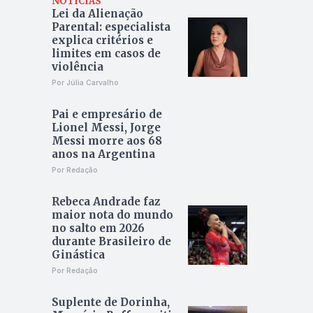
NOTÍCIAS
Lei da Alienação
Parental: especialista
explica critérios e
limites em casos de
violência
Por Júlia Carvalho
Pai e empresário de
Lionel Messi, Jorge
Messi morre aos 68
anos na Argentina
Por Redação
Rebeca Andrade faz
maior nota do mundo
no salto em 2026
durante Brasileiro de
Ginástica
Por Redação
Suplente de Dorinha,