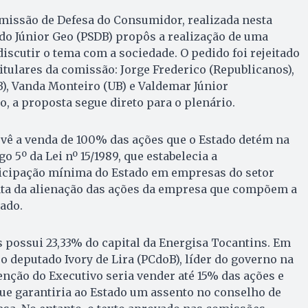
omissão de Defesa do Consumidor, realizada nesta
tado Júnior Geo (PSDB) propôs a realização de uma
discutir o tema com a sociedade. O pedido foi rejeitado
tulares da comissão: Jorge Frederico (Republicanos),
, Vanda Monteiro (UB) e Valdemar Júnior
o, a proposta segue direto para o plenário.
revê a venda de 100% das ações que o Estado detém na
o 5º da Lei nº 15/1989, que estabelecia a
ticipação mínima do Estado em empresas do setor
 trata da alienação das ações da empresa que compõem a
tado.
 possui 23,33% do capital da Energisa Tocantins. Em
o deputado Ivory de Lira (PCdoB), líder do governo na
tenção do Executivo seria vender até 15% das ações e
ue garantiria ao Estado um assento no conselho de