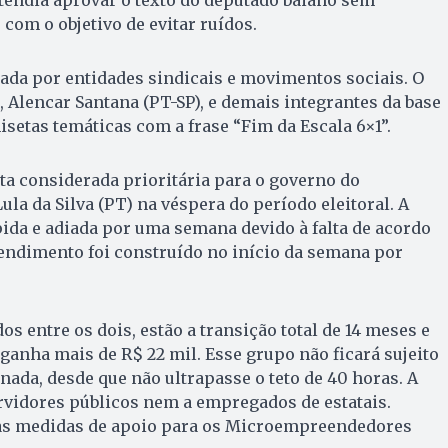
tendia aprovar o texto do deputado baiano sem
com o objetivo de evitar ruídos.
ada por entidades sindicais e movimentos sociais. O
 Alencar Santana (PT-SP), e demais integrantes da base
etas temáticas com a frase “Fim da Escala 6×1”.
a considerada prioritária para o governo do
ula da Silva (PT) na véspera do período eleitoral. A
ida e adiada por uma semana devido à falta de acordo
tendimento foi construído no início da semana por
s entre os dois, estão a transição total de 14 meses e
anha mais de R$ 22 mil. Esse grupo não ficará sujeito
rnada, desde que não ultrapasse o teto de 40 horas. A
ervidores públicos nem a empregados de estatais.
s medidas de apoio para os Microempreendedores