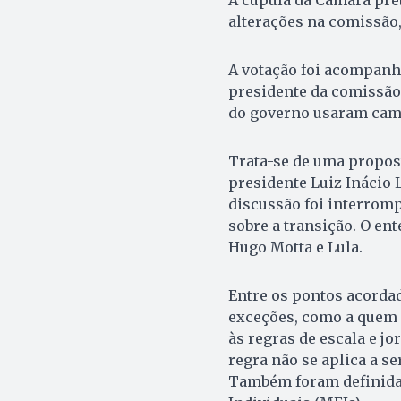
A cúpula da Câmara pre
alterações na comissão, 
A votação foi acompanh
presidente da comissão,
do governo usaram camis
Trata-se de uma propost
presidente Luiz Inácio L
discussão foi interromp
sobre a transição. O en
Hugo Motta e Lula.
Entre os pontos acordado
exceções, como a quem g
às regras de escala e jo
regra não se aplica a s
Também foram definida