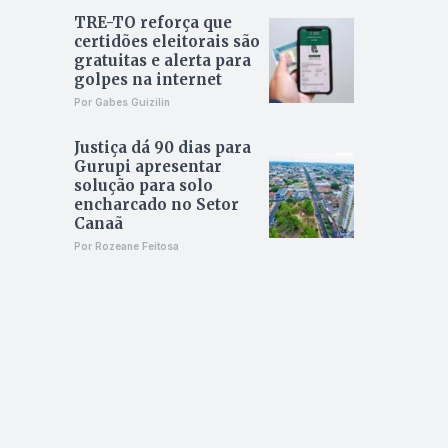
TRE-TO reforça que
certidões eleitorais são
gratuitas e alerta para
golpes na internet
Por Gabes Guizilin
Justiça dá 90 dias para
Gurupi apresentar
solução para solo
encharcado no Setor
Canaã
Por Rozeane Feitosa