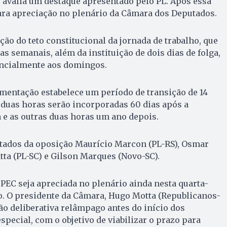
 avalia um destaque apresentado pelo PL. Após essa
para apreciação no plenário da Câmara dos Deputados.
ção do teto constitucional da jornada de trabalho, que
s semanais, além da instituição de dois dias de folga,
ncialmente aos domingos.
entação estabelece um período de transição de 14
 duas horas serão incorporadas 60 dias após a
e as outras duas horas um ano depois.
tados da oposição Maurício Marcon (PL-RS), Osmar
atta (PL-SC) e Gilson Marques (Novo-SC).
 PEC seja apreciada no plenário ainda nesta quarta-
o. O presidente da Câmara, Hugo Motta (Republicanos-
o deliberativa relâmpago antes do início dos
special, com o objetivo de viabilizar o prazo para