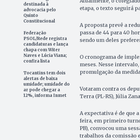
Atualmente, o colegiado
destinada à
etapa, o texto seguirá 
advocacia pelo
Quinto
Constitucional
A proposta prevê a redu
passa de 44 para 40 hora
Federação
PSOL/Rede registra
sendo um deles prefere
candidaturas e lança
chapa com Witer
Naves e Lúcia Viana;
O cronograma de implem
confira lista
meses. Nesse intervalo,
promulgação da medida 
Tocantins tem dois
alertas de baixa
umidade; umidade do
Votaram contra os depu
ar pode chegar a
12%, informa Inmet
Terra (PL-RS), Júlia Zan
A expectativa é de que a
feira, em primeiro turn
PB), convocou uma sessã
trabalhos da comissão e