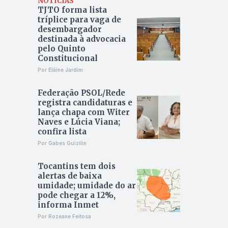
NOTÍCIAS
TJTO forma lista
tríplice para vaga de
desembargador
destinada à advocacia
pelo Quinto
Constitucional
Por Elâine Jardim
Federação PSOL/Rede
registra candidaturas e
lança chapa com Witer
Naves e Lúcia Viana;
confira lista
Por Gabes Guizilin
Tocantins tem dois
alertas de baixa
umidade; umidade do ar
pode chegar a 12%,
informa Inmet
Por Rozeane Feitosa