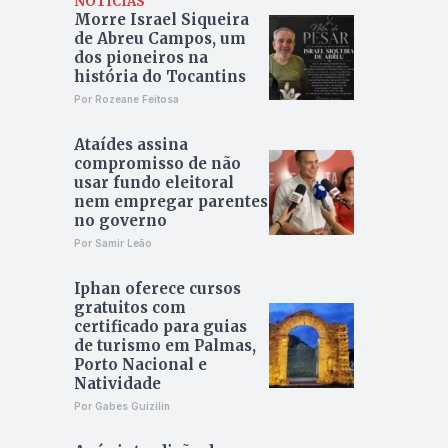
NOTÍCIAS
Morre Israel Siqueira
de Abreu Campos, um
dos pioneiros na
história do Tocantins
Por Rozeane Feitosa
Ataídes assina
compromisso de não
usar fundo eleitoral
nem empregar parentes
no governo
Por Samir Leão
Iphan oferece cursos
gratuitos com
certificado para guias
de turismo em Palmas,
Porto Nacional e
Natividade
Por Gabes Guizilin