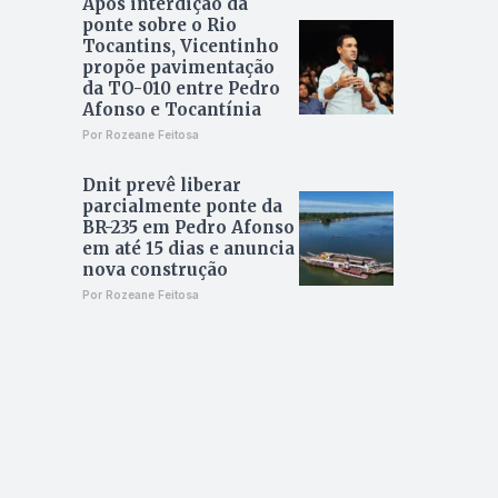
Após interdição da
ponte sobre o Rio
Tocantins, Vicentinho
propõe pavimentação
da TO-010 entre Pedro
Afonso e Tocantínia
Por Rozeane Feitosa
Dnit prevê liberar
parcialmente ponte da
BR-235 em Pedro Afonso
em até 15 dias e anuncia
nova construção
Por Rozeane Feitosa