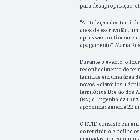
para desapropriação, et
“A titulação dos territó
anos de escravidão, um
opressão continuou e c
apagamento”, Maria Ros
Durante o evento, o Inc
reconhecimento do terri
famílias em uma área d
novos Relatórios Técnic
territórios Brejão dos Ai
(RN) e Engenho da Cruz
aproximadamente 22 mil
O RTID consiste em um r
do território e define o
ocupadas por comunida