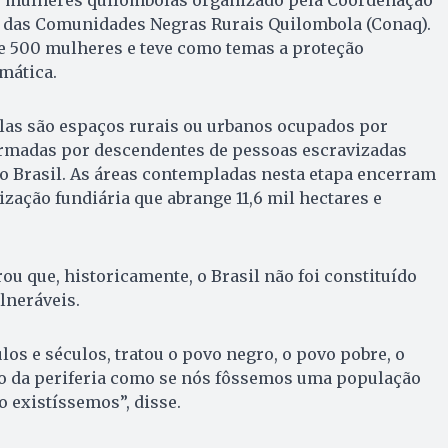
e mulheres quilombolas organizado pela Coordenação
o das Comunidades Negras Rurais Quilombola (Conaq).
de 500 mulheres e teve como temas a proteção
imática.
olas são espaços rurais ou urbanos ocupados por
rmadas por descendentes de pessoas escravizadas
o Brasil. As áreas contempladas nesta etapa encerram
zação fundiária que abrange 11,6 mil hectares e
ou que, historicamente, o Brasil não foi constituído
lneráveis.
los e séculos, tratou o povo negro, o povo pobre, o
vo da periferia como se nós fôssemos uma população
o existíssemos”, disse.