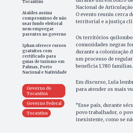
durante um encontro d
Tocantins
Nacional de Articulaçã
Ataídes assina
O evento reuniu cerca 
compromisso de não
territorial e a justiça cl
usar fundo eleitoral
nem empregar
parentes no governo
Os territórios quilomb
comunidades negras fo
Iphan oferece cursos
gratuitos com
durante a colonização d
certificado para
um processo de regulari
guias de turismo em
beneficia 1.780 famílias.
Palmas, Porto
Nacional e Natividade
Em discurso, Lula lembr
Governo do
para atender os mais vu
Tocantins
Governo Federal
“Esse país, durante sécu
povo trabalhador, o po
Tocantins
inexistente, como se nã