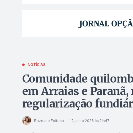
NOTÍCIAS
Comunidade quilomb
em Arraias e Paranã, 
regularização fundiár
Rozeane Feitosa
12 junho 2026 às 11h47