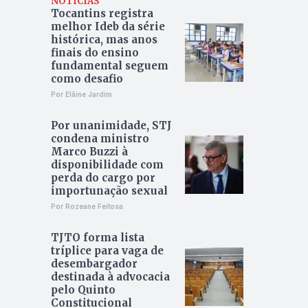
NOTÍCIAS
Tocantins registra
melhor Ideb da série
histórica, mas anos
finais do ensino
fundamental seguem
como desafio
Por Elâine Jardim
Por unanimidade, STJ
condena ministro
Marco Buzzi à
disponibilidade com
perda do cargo por
importunação sexual
Por Rozeane Feitosa
TJTO forma lista
tríplice para vaga de
desembargador
destinada à advocacia
pelo Quinto
Constitucional