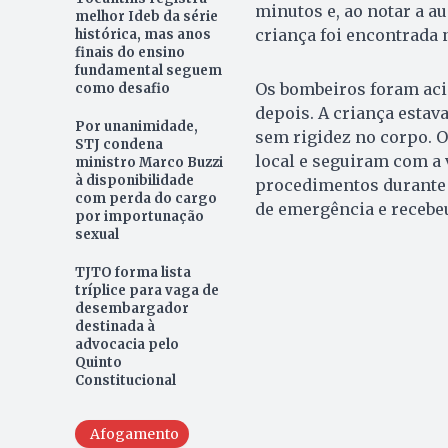
minutos e, ao notar a a
melhor Ideb da série
criança foi encontrada n
histórica, mas anos
finais do ensino
fundamental seguem
Os bombeiros foram aci
como desafio
depois. A criança estav
Por unanimidade,
sem rigidez no corpo. 
STJ condena
local e seguiram com a 
ministro Marco Buzzi
à disponibilidade
procedimentos durante o
com perda do cargo
de emergência e recebe
por importunação
sexual
TJTO forma lista
tríplice para vaga de
desembargador
destinada à
advocacia pelo
Quinto
Constitucional
Afogamento