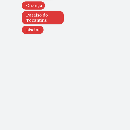
Criança
Paraíso do
Tocantins
piscina