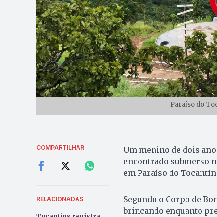
Paraíso do Toc
COMPARTILHAR
Um menino de dois anos
encontrado submerso na 
em Paraíso do Tocantins
Segundo o Corpo de Bomb
RELACIONADAS
brincando enquanto prep
Tocantins registra