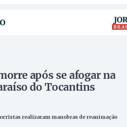
BRA
morre após se afogar na
araíso do Tocantins
corristas realizaram manobras de reanimação