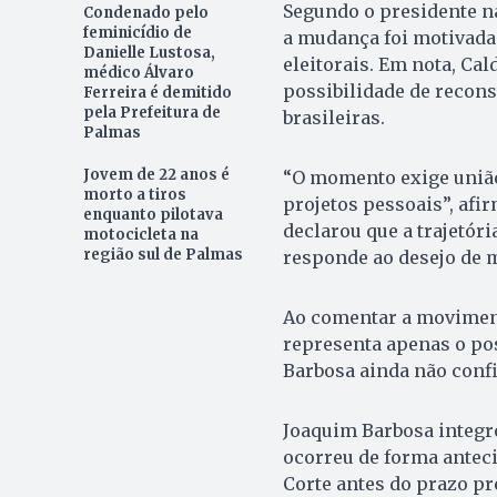
Segundo o presidente na
Condenado pelo
feminicídio de
a mudança foi motivada
Danielle Lustosa,
eleitorais. Em nota, Ca
médico Álvaro
possibilidade de recons
Ferreira é demitido
pela Prefeitura de
brasileiras.
Palmas
Jovem de 22 anos é
“O momento exige união
morto a tiros
projetos pessoais”, afir
enquanto pilotava
declarou que a trajetór
motocicleta na
região sul de Palmas
responde ao desejo de m
Ao comentar a moviment
representa apenas o po
Barbosa ainda não confi
Joaquim Barbosa integro
ocorreu de forma antec
Corte antes do prazo pr