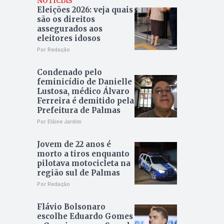
NOTÍCIAS
Eleições 2026: veja quais
são os direitos
assegurados aos
eleitores idosos
Por Redação
Condenado pelo
feminicídio de Danielle
Lustosa, médico Álvaro
Ferreira é demitido pela
Prefeitura de Palmas
Por Elâine Jardim
Jovem de 22 anos é
morto a tiros enquanto
pilotava motocicleta na
região sul de Palmas
Por Redação
Flávio Bolsonaro
escolhe Eduardo Gomes