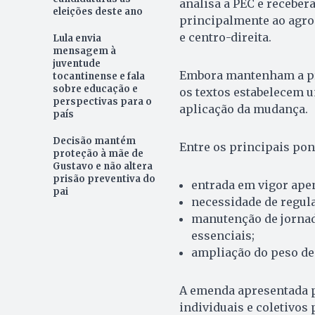
analisa a PEC e receber
eleições deste ano
principalmente ao agron
e centro-direita.
Lula envia
mensagem à
juventude
Embora mantenham a pre
tocantinense e fala
sobre educação e
os textos estabelecem u
perspectivas para o
aplicação da mudança.
país
Decisão mantém
Entre os principais pon
proteção à mãe de
Gustavo e não altera
prisão preventiva do
entrada em vigor ape
pai
necessidade de regul
manutenção de jornad
essenciais;
ampliação do peso de 
A emenda apresentada p
individuais e coletivo