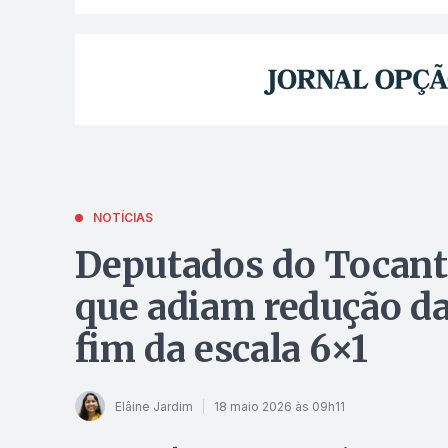
NOTÍCIAS
Deputados do Tocan
que adiam redução da
fim da escala 6×1
Elâine Jardim
18 maio 2026 às 09h11