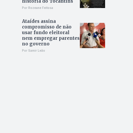
história do Tocantins
Por Rozeane Feitosa
Ataídes assina
compromisso de não
usar fundo eleitoral
nem empregar parentes
no governo
Por Samir Leão