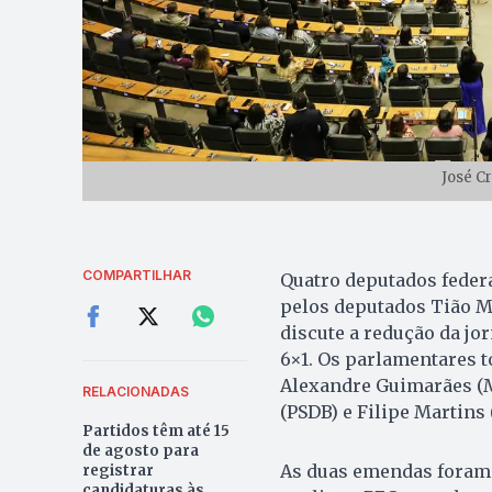
José C
COMPARTILHAR
Quatro deputados feder
pelos deputados Tião Me
discute a redução da jor
6×1. Os parlamentares 
Alexandre Guimarães (M
RELACIONADAS
(PSDB) e Filipe Martins 
Partidos têm até 15
de agosto para
As duas emendas foram 
registrar
candidaturas às