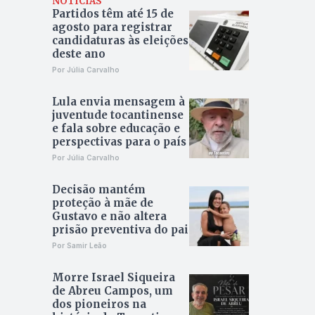
NOTÍCIAS
Partidos têm até 15 de
agosto para registrar
candidaturas às eleições
deste ano
Por Júlia Carvalho
Lula envia mensagem à
juventude tocantinense
e fala sobre educação e
perspectivas para o país
Por Júlia Carvalho
Decisão mantém
proteção à mãe de
Gustavo e não altera
prisão preventiva do pai
Por Samir Leão
Morre Israel Siqueira
de Abreu Campos, um
dos pioneiros na