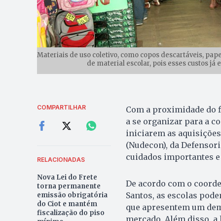
Materiais de uso coletivo, como copos descartáveis, pape
de material escolar, pois esses custos j
COMPARTILHAR
Com a proximidade do f
a se organizar para a c
iniciarem as aquisiçõe
(Nudecon), da Defensori
cuidados importantes e
RELACIONADAS
Nova Lei do Frete
De acordo com o coorde
torna permanente
Santos, as escolas pode
emissão obrigatória
do Ciot e mantém
que apresentem um dem
fiscalização do piso
mercado. Além disso, a 