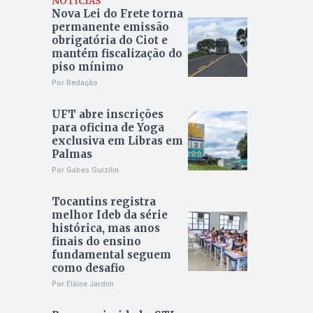
NOTÍCIAS
Nova Lei do Frete torna
permanente emissão
obrigatória do Ciot e
mantém fiscalização do
piso mínimo
Por Redação
UFT abre inscrições
para oficina de Yoga
exclusiva em Libras em
Palmas
Por Gabes Guizilin
Tocantins registra
melhor Ideb da série
histórica, mas anos
finais do ensino
fundamental seguem
como desafio
Por Elâine Jardim