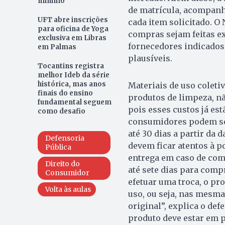
mínimo
de matrícula, acompanha
UFT abre inscrições
cada item solicitado. O
para oficina de Yoga
compras sejam feitas e
exclusiva em Libras
fornecedores indicados,
em Palmas
plausíveis.
Tocantins registra
melhor Ideb da série
histórica, mas anos
Materiais de uso coleti
finais do ensino
produtos de limpeza, nã
fundamental seguem
pois esses custos já e
como desafio
consumidores podem soli
até 30 dias a partir da
Defensoria
devem ficar atentos à po
Pública
entrega em caso de comp
Direito do
até sete dias para comp
Consumidor
efetuar uma troca, o pr
Volta às aulas
uso, ou seja, nas mesm
original”, explica o def
produto deve estar em p