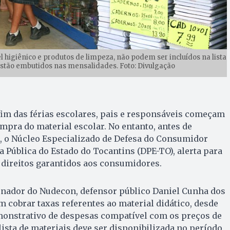
l higiênico e produtos de limpeza, não podem ser incluídos na lista
á estão embutidos nas mensalidades. Foto: Divulgação
im das férias escolares, pais e responsáveis começam
ompra do material escolar. No entanto, antes de
s, o Núcleo Especializado de Defesa do Consumidor
a Pública do Estado do Tocantins (DPE-TO), alerta para
 direitos garantidos aos consumidores.
nador do Nudecon, defensor público Daniel Cunha dos
m cobrar taxas referentes ao material didático, desde
onstrativo de despesas compatível com os preços de
lista de materiais deve ser disponibilizada no período