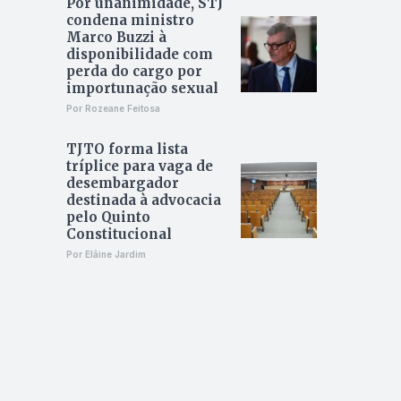
Por unanimidade, STJ
condena ministro
Marco Buzzi à
disponibilidade com
perda do cargo por
importunação sexual
Por Rozeane Feitosa
TJTO forma lista
tríplice para vaga de
desembargador
destinada à advocacia
pelo Quinto
Constitucional
Por Elâine Jardim