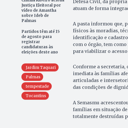
Cinthia Ribeiro aciona
Defesa Civil, da própri
Justiça Eleitoral por
atuam de forma integrad
vídeo de Amastha
sobre Ideb de
Palmas
A pasta informou que, 
físicos às moradias, té
Partidos têm até 15
de agosto para
identificação e cadastr
registrar
com o órgão, tem como f
candidaturas às
para viabilizar o acesso
eleições deste ano
Conforme a secretaria, o
Jardim Taquari
imediata às famílias af
Palmas
articuladas e intersetor
tempestade
das condições de dignid
Tocantins
A Semasmu acrescentou 
famílias em situação de
totalmente destruídas p