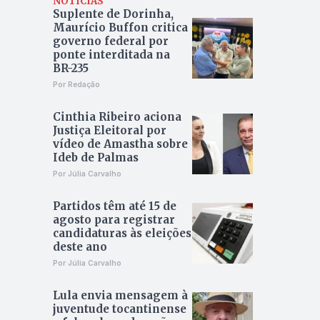
NOTÍCIAS
Suplente de Dorinha,
Maurício Buffon critica
governo federal por
ponte interditada na
BR-235
Por Redação
Cinthia Ribeiro aciona
Justiça Eleitoral por
vídeo de Amastha sobre
Ideb de Palmas
Por Júlia Carvalho
Partidos têm até 15 de
agosto para registrar
candidaturas às eleições
deste ano
Por Júlia Carvalho
Lula envia mensagem à
juventude tocantinense