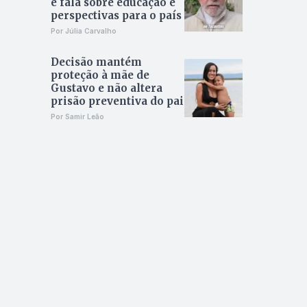
e fala sobre educação e
perspectivas para o país
Por Júlia Carvalho
Decisão mantém
proteção à mãe de
Gustavo e não altera
prisão preventiva do pai
Por Samir Leão