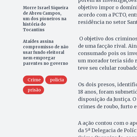
porém as investigações
objetivo impor o domíni
Morre Israel Siqueira
de Abreu Campos,
acordo com a PCTO, entr
um dos pioneiros na
residência no setor Sant
história do
Tocantins
O objetivo dos criminos
Ataídes assina
de uma facção rival. Ai
compromisso de não
usar fundo eleitoral
consumado pois os inve
nem empregar
um morador teria sido r
parentes no governo
teve seu celular roubado
Crime
policia
Os dois presos, identific
prisão
18 anos, foram submeti
disposição da Justiça. 
crimes de roubo, furto e
A ação contou com o ap
da 5ª Delegacia de Políc