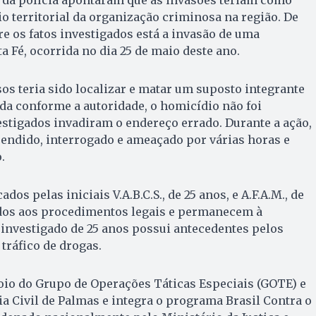
 da polícia apontaram que as invasões teriam como
o territorial da organização criminosa na região. De
e os fatos investigados está a invasão de uma
a Fé, ocorrida no dia 25 de maio deste ano.
os teria sido localizar e matar um suposto integrante
nda conforme a autoridade, o homicídio não foi
stigados invadiram o endereço errado. Durante a ação,
endido, interrogado e ameaçado por várias horas e
.
ados pelas iniciais V.A.B.C.S., de 25 anos, e A.F.A.M., de
dos aos procedimentos legais e permanecem à
O investigado de 25 anos possui antecedentes pelos
 tráfico de drogas.
oio do Grupo de Operações Táticas Especiais (GOTE) e
ia Civil de Palmas e integra o programa Brasil Contra o