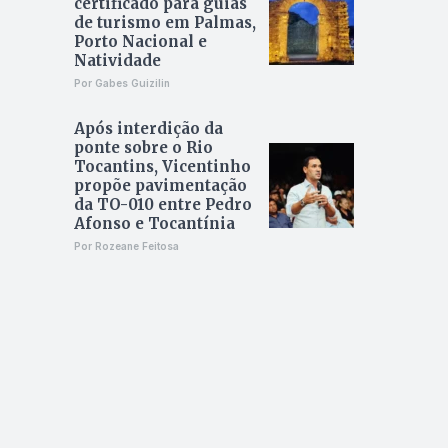
certificado para guias
de turismo em Palmas,
Porto Nacional e
Natividade
Por Gabes Guizilin
Após interdição da
ponte sobre o Rio
Tocantins, Vicentinho
propõe pavimentação
da TO-010 entre Pedro
Afonso e Tocantínia
Por Rozeane Feitosa