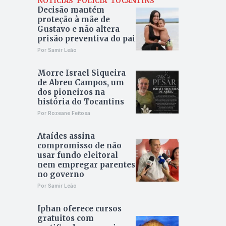
NOTÍCIAS
POLÍCIA
TOCANTINS
Decisão mantém
proteção à mãe de
Gustavo e não altera
prisão preventiva do pai
Por Samir Leão
Morre Israel Siqueira
de Abreu Campos, um
dos pioneiros na
história do Tocantins
Por Rozeane Feitosa
Ataídes assina
compromisso de não
usar fundo eleitoral
nem empregar parentes
no governo
Por Samir Leão
Iphan oferece cursos
gratuitos com