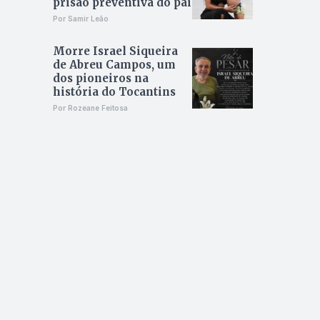
prisão preventiva do pai
Por Samir Leão
Morre Israel Siqueira
de Abreu Campos, um
dos pioneiros na
história do Tocantins
Por Rozeane Feitosa