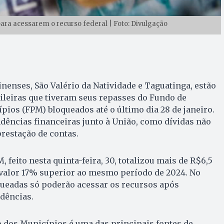
ara acessarem o recurso federal | Foto: Divulgação
nenses, São Valério da Natividade e Taguatinga, estão
sileiras que tiveram seus repasses do Fundo de
pios (FPM) bloqueados até o último dia 28 de janeiro.
dências financeiras junto à União, como dívidas não
prestação de contas.
 feito nesta quinta-feira, 30, totalizou mais de R$6,5
 valor 17% superior ao mesmo período de 2024. No
queadas só poderão acessar os recursos após
dências.
 dos Municípios é uma das principais fontes de