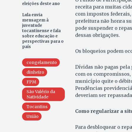
eleições deste ano
receita para muitas cid
com impostos federais,
Lula envia
mensagem à
prefeitura não honra su
juventude
pode suspender o repa
tocantinense e fala
dessas obrigações.
sobre educação e
perspectivas para o
país
Os bloqueios podem oco
congelamento
Dívidas não pagas pela 
dinheiro
com os compromissos, g
município quite o débit
FPM
Pendências previdenciá
São Valério da
deveriam ser repassada
Natividade
Tocantins
Como regularizar a sit
União
Para desbloquear o repa