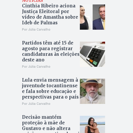
NOTÍCIAS
Cinthia Ribeiro aciona
Justiça Eleitoral por
vídeo de Amastha sobre
Ideb de Palmas
Por Júlia Carvalho
Partidos têm até 15 de
agosto para registrar
candidaturas às eleições
deste ano
Por Júlia Carvalho
Lula envia mensagem à
juventude tocantinense
e fala sobre educação e
perspectivas para o país
Por Júlia Carvalho
Decisão mantém
proteção à mãe de
Gustavo e não altera